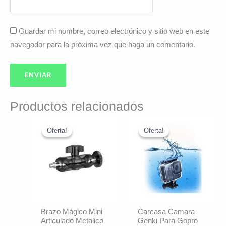
Guardar mi nombre, correo electrónico y sitio web en este
navegador para la próxima vez que haga un comentario.
Productos relacionados
El
El
El
El
Este
precio
precio
precio
precio
Oferta!
Oferta!
Oferta!
Oferta!
producto
original
actual
original
actual
era:
es:
era:
es:
tiene
$14.990.
$13.990.
$19.992.
$17.990.
varias
variantes.
Las
opciones
Brazo Mágico Mini
Carcasa Camara
se
Articulado Metalico
Genki Para Gopro