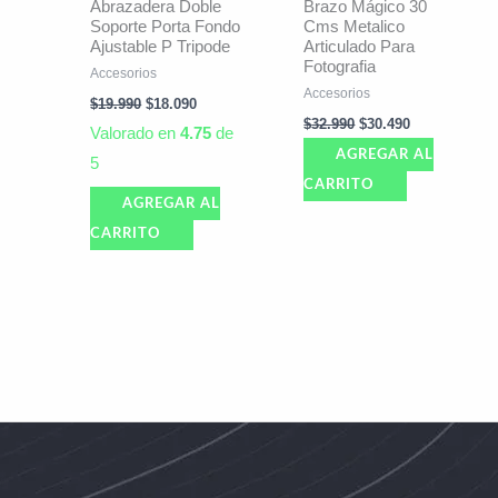
Abrazadera Doble
Brazo Mágico 30
Soporte Porta Fondo
Cms Metalico
Ajustable P Tripode
Articulado Para
Fotografia
Accesorios
Accesorios
$
19.990
$
18.090
$
32.990
$
30.490
Valorado en
4.75
de
AGREGAR AL
5
CARRITO
AGREGAR AL
CARRITO