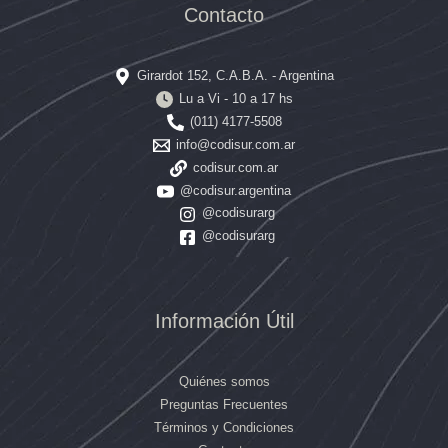
Contacto
Girardot 152, C.A.B.A. - Argentina
Lu a Vi - 10 a 17 hs
(011) 4177-5508
info@codisur.com.ar
codisur.com.ar
@codisur.argentina
@codisurarg
@codisurarg
Información Útil
Quiénes somos
Preguntas Frecuentes
Términos y Condiciones