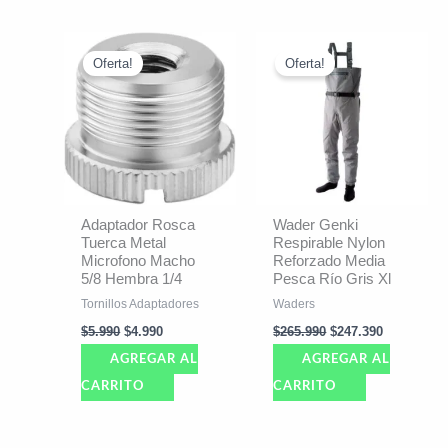
El
El
El
El
precio
precio
precio
precio
Oferta!
Oferta!
original
actual
original
actual
era:
es:
era:
es:
$5.990.
$4.990.
$265.990.
$247.390.
Adaptador Rosca
Wader Genki
Tuerca Metal
Respirable Nylon
Microfono Macho
Reforzado Media
5/8 Hembra 1/4
Pesca Río Gris Xl
Tornillos Adaptadores
Waders
$
5.990
$
4.990
$
265.990
$
247.390
AGREGAR AL
AGREGAR AL
CARRITO
CARRITO