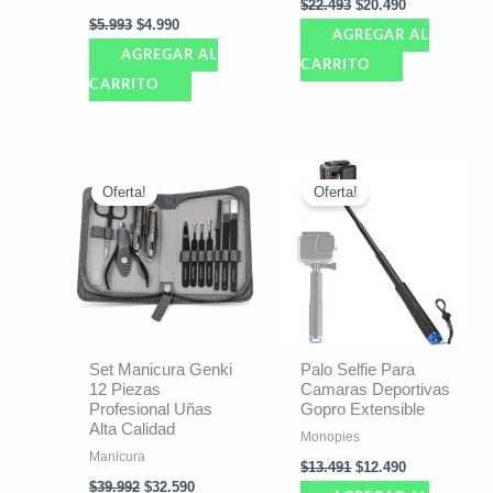
$
22.493
$
20.490
$
5.993
$
4.990
AGREGAR AL
AGREGAR AL
CARRITO
CARRITO
El
El
El
El
precio
precio
precio
precio
Oferta!
Oferta!
original
actual
original
actual
era:
es:
era:
es:
$39.992.
$32.590.
$13.491.
$12.490.
Set Manicura Genki
Palo Selfie Para
12 Piezas
Camaras Deportivas
Profesional Uñas
Gopro Extensible
Alta Calidad
Monopies
Manicura
$
13.491
$
12.490
$
39.992
$
32.590