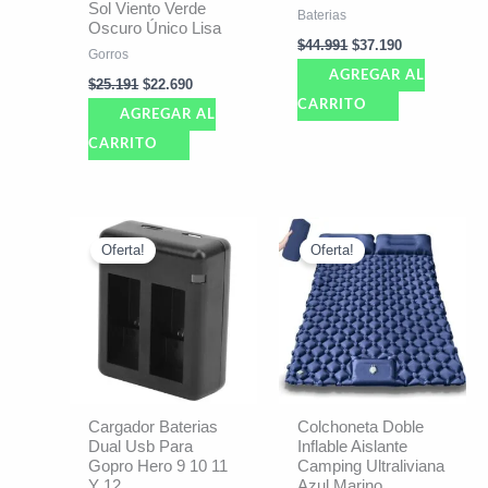
Sol Viento Verde
Baterias
Oscuro Único Lisa
$
44.991
$
37.190
Gorros
AGREGAR AL
$
25.191
$
22.690
CARRITO
AGREGAR AL
CARRITO
El
El
El
El
precio
precio
precio
precio
Oferta!
Oferta!
original
actual
original
actual
era:
es:
era:
es:
$19.793.
$17.790.
$98.792.
$93.890.
Cargador Baterias
Colchoneta Doble
Dual Usb Para
Inflable Aislante
Gopro Hero 9 10 11
Camping Ultraliviana
Y 12
Azul Marino