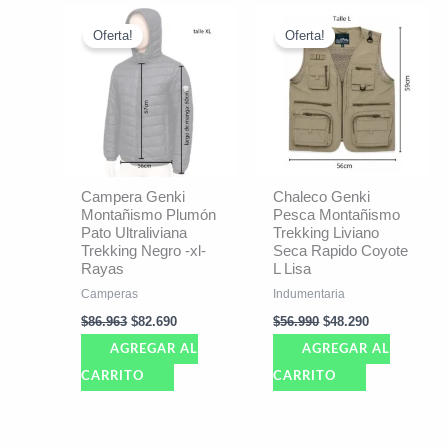
El
El
El
El
precio
precio
precio
precio
Oferta!
Oferta!
original
actual
original
actual
era:
es:
era:
es:
$86.963.
$82.690.
$56.990.
$48.290.
Campera Genki
Chaleco Genki
Montañismo Plumón
Pesca Montañismo
Pato Ultraliviana
Trekking Liviano
Trekking Negro -xl-
Seca Rapido Coyote
Rayas
L Lisa
Camperas
Indumentaria
$
86.963
$
82.690
$
56.990
$
48.290
AGREGAR AL
AGREGAR AL
CARRITO
CARRITO