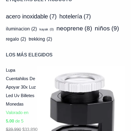
acero inoxidable
(7)
hotelería
(7)
neoprene
(8)
niños
(9)
iluminacion
(2)
kayak
(0)
regalo
(2)
trekking
(2)
LOS MÁS ELEGIDOS
Lupa
Cuentahilos De
Apoyar 30x Luz
Led Uv Billetes
Monedas
Valorado en
5.00
de 5
$
39.990
$
33.890