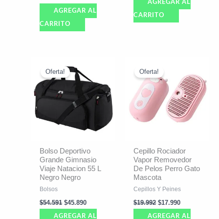
AGREGAR AL
AGREGAR AL
CARRITO
CARRITO
El
El
El
El
precio
precio
precio
precio
Oferta!
Oferta!
original
actual
original
actual
era:
es:
era:
es:
$54.591.
$45.890.
$19.992.
$17.990.
Bolso Deportivo
Cepillo Rociador
Grande Gimnasio
Vapor Removedor
Viaje Natacion 55 L
De Pelos Perro Gato
Negro Negro
Mascota
Bolsos
Cepillos Y Peines
$
54.591
$
45.890
$
19.992
$
17.990
AGREGAR AL
AGREGAR AL