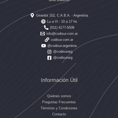
Girardot 152, C.A.B.A. - Argentina
Lu a Vi - 10 a 17 hs
(011) 4177-5508
info@codisur.com.ar
codisur.com.ar
@codisur.argentina
@codisurarg
@codisurarg
Información Útil
Quiénes somos
Preguntas Frecuentes
Términos y Condiciones
Contacto