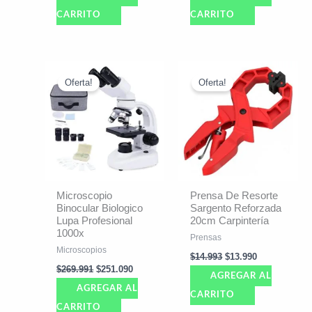
CARRITO
CARRITO
El
El
El
El
precio
precio
precio
precio
Oferta!
Oferta!
original
actual
original
actual
era:
es:
era:
es:
$269.991.
$251.090.
$14.993.
$13.990.
Microscopio
Prensa De Resorte
Binocular Biologico
Sargento Reforzada
Lupa Profesional
20cm Carpintería
1000x
Prensas
Microscopios
$
14.993
$
13.990
$
269.991
$
251.090
AGREGAR AL
AGREGAR AL
CARRITO
CARRITO