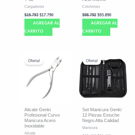
Cargadores
Colchones
$
19.793
$
17.790
$
98.792
$
93.890
AGREGAR AL
AGREGAR AL
CARRITO
CARRITO
El
El
El
El
precio
precio
precio
precio
Oferta!
Oferta!
original
actual
original
actual
era:
es:
era:
es:
$5.993.
$4.990.
$22.493.
$20.490.
Alicate Genki
Set Manicura Genki
Profesional Curvo
12 Piezas Estuche
Manicura Acero
Negro Alta Calidad
Inoxidable
Manicura
Alicate