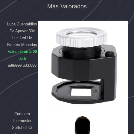
Más Valorados
El
El
El
El
precio
precio
precio
precio
original
original
actual
actual
Lupa Cuentahilos
era:
era:
es:
es:
De Apoyar 30x
$169.990.
$39.990.
$158.090.
$33.890.
Luz Led Uv
Billetes Monedas
Valorado en
5.00
de 5
$
39.990
$
33.890
Campera
Thermoskin
Softshell C/