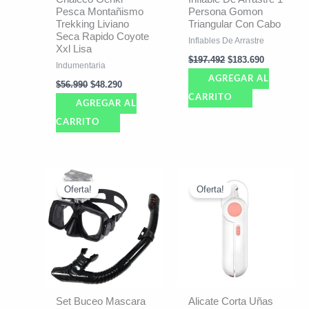
Pesca Montañismo
Persona Gomon
Trekking Liviano
Triangular Con Cabo
Seca Rapido Coyote
Inflables De Arrastre
Xxl Lisa
$
197.492
$
183.690
Indumentaria
AGREGAR AL
$
56.990
$
48.290
CARRITO
AGREGAR AL
CARRITO
El
El
El
El
precio
precio
precio
precio
Oferta!
Oferta!
original
actual
original
actual
era:
es:
era:
es:
$56.991.
$47.190.
$17.991.
$15.990.
Set Buceo Mascara
Alicate Corta Uñas