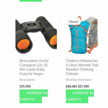
El
El
precio
precio
Oferta!
original
actual
era:
es:
$30.391.
$27.890.
Binoculares Genki
Chaleco Hidratacion
Compacto 12x 32
4 Litros Mochila Trail
Mm Lente Ruby
Maraton Trekking
Estuche Negro
Celeste
Binoculares
Mochilas Mochilero
$
35.990
$
30.391
$
27.890
AGREGAR AL
AGREGAR AL
CARRITO
CARRITO