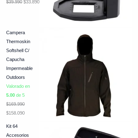
$
39.990
$
33.890
Campera
Thermoskin
Softshell C/
Capucha
Impermeable
Outdoors
Valorado en
5.00
de 5
$
169.990
$
158.090
Kit 64
Accesorios