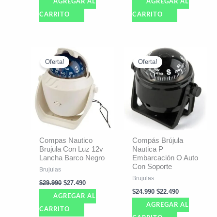
AGREGAR AL
AGREGAR AL
CARRITO
CARRITO
El
El
El
El
precio
precio
precio
precio
Oferta!
Oferta!
original
actual
original
actual
era:
es:
era:
es:
$29.990.
$27.490.
$24.990.
$22.490.
Compas Nautico
Compás Brújula
Brujula Con Luz 12v
Nautica P
Lancha Barco Negro
Embarcación O Auto
Con Soporte
Brujulas
Brujulas
$
29.990
$
27.490
$
24.990
$
22.490
AGREGAR AL
AGREGAR AL
CARRITO