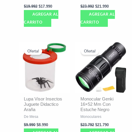
$
19.992
$
17.990
$
23.992
$
21.990
AGREGAR AL
AGREGAR AL
CARRITO
CARRITO
El
El
El
El
precio
precio
precio
precio
Oferta!
Oferta!
original
actual
original
actual
era:
es:
era:
es:
$9.990.
$8.990.
$23.792.
$21.790.
Lupa Visor Insectos
Monocular Genki
Juguete Didactico
16×52 Mm Con
Araña
Estuche Negro
De Mesa
Monoculares
$
9.990
$
8.990
$
23.792
$
21.790