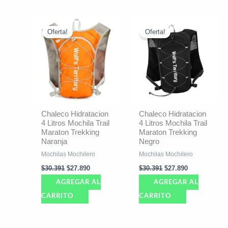
El
El
El
El
precio
precio
precio
precio
Oferta!
Oferta!
original
actual
original
actual
era:
es:
era:
es:
$30.391.
$27.890.
$30.391.
$27.890.
Chaleco Hidratacion
Chaleco Hidratacion
4 Litros Mochila Trail
4 Litros Mochila Trail
Maraton Trekking
Maraton Trekking
Naranja
Negro
Mochilas Mochilero
Mochilas Mochilero
$
30.391
$
27.890
$
30.391
$
27.890
AGREGAR AL
AGREGAR AL
CARRITO
CARRITO