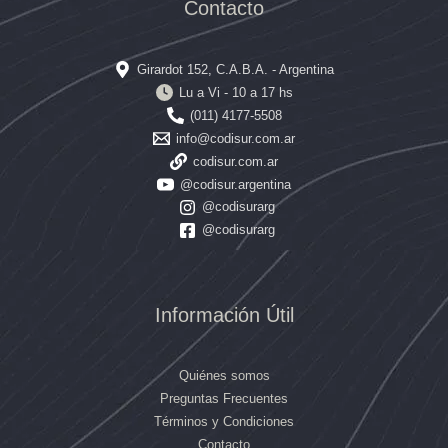
Contacto
Girardot 152, C.A.B.A. - Argentina
Lu a Vi - 10 a 17 hs
(011) 4177-5508
info@codisur.com.ar
codisur.com.ar
@codisur.argentina
@codisurarg
@codisurarg
Información Útil
Quiénes somos
Preguntas Frecuentes
Términos y Condiciones
Contacto