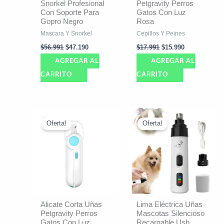
Snorkel Profesional
Petgravity Perros
Con Soporte Para
Gatos Con Luz
Gopro Negro
Rosa
Mascara Y Snorkel
Cepillos Y Peines
$
56.991
$
47.190
$
17.991
$
15.990
AGREGAR AL
AGREGAR AL
CARRITO
CARRITO
El
El
El
El
precio
precio
precio
precio
Oferta!
Oferta!
original
actual
original
actual
era:
es:
era:
es:
$17.991.
$15.990.
$26.392.
$23.890.
Alicate Corta Uñas
Lima Eléctrica Uñas
Petgravity Perros
Mascotas Silencioso
Gatos Con Luz
Recargable Usb