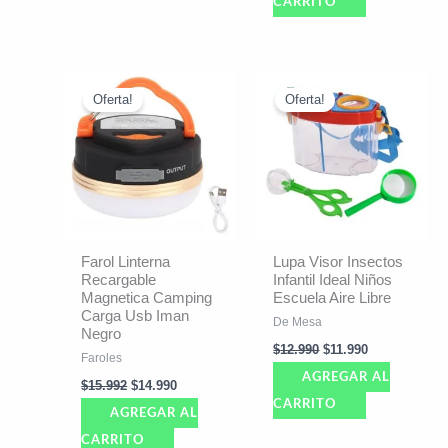
CARRITO
El
El
El
El
precio
precio
precio
precio
Oferta!
Oferta!
original
actual
original
actual
era:
es:
era:
es:
$15.992.
$14.990.
$12.990.
$11.990.
Farol Linterna
Lupa Visor Insectos
Recargable
Infantil Ideal Niños
Magnetica Camping
Escuela Aire Libre
Carga Usb Iman
De Mesa
Negro
$
12.990
$
11.990
Faroles
AGREGAR AL
$
15.992
$
14.990
CARRITO
AGREGAR AL
CARRITO