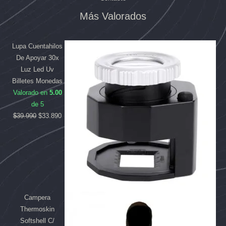
Más Valorados
El
El
El
El
precio
precio
precio
precio
original
original
actual
actual
Lupa Cuentahilos
era:
era:
es:
es:
De Apoyar 30x
$169.990.
$39.990.
$158.090.
$33.890.
Luz Led Uv
Billetes Monedas
Valorado en
5.00
de 5
$
39.990
$
33.890
Campera
Thermoskin
Softshell C/