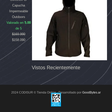
Capucha
Impermeable
Outdoors
Valorado en
5.00
de 5
$
169.990
$
158.090
Vistos Recientemente
2024 CODISUR © Tienda Online - Desarrollado por
GoodBytes.ar