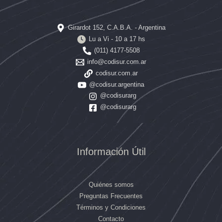
Girardot 152, C.A.B.A. - Argentina
Lu a Vi - 10 a 17 hs
(011) 4177-5508
info@codisur.com.ar
codisur.com.ar
@codisur.argentina
@codisurarg
@codisurarg
Información Útil
Quiénes somos
Preguntas Frecuentes
Términos y Condiciones
Contacto