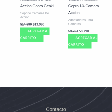
Accion Gopro Genki
Gopro 1/4 Camara
Accion
Soporte Camaras De
Accion
Adaptadores Para
Camaras
$
14.990
$
13.990
$
9.793
$
8.790
AGREGAR AL
CARRITO
AGREGAR AL
CARRITO
Contacto