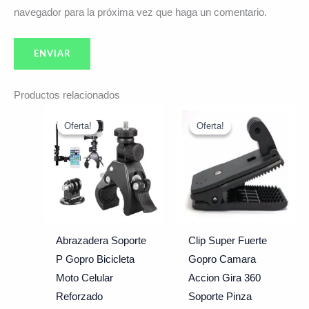
navegador para la próxima vez que haga un comentario.
Productos relacionados
El
El
El
El
precio
precio
precio
precio
Oferta!
Oferta!
Oferta!
Oferta!
original
actual
original
actual
era:
es:
era:
es:
$17.991.
$15.990.
$7.990.
$6.990.
Abrazadera Soporte
Clip Super Fuerte
P Gopro Bicicleta
Gopro Camara
Moto Celular
Accion Gira 360
Reforzado
Soporte Pinza