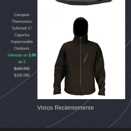
Campera
Thermoskin
Softshell C/
Capucha
Impermeable
Outdoors
Valorado en
5.00
de 5
$
169.990
$
158.090
Vistos Recientemente