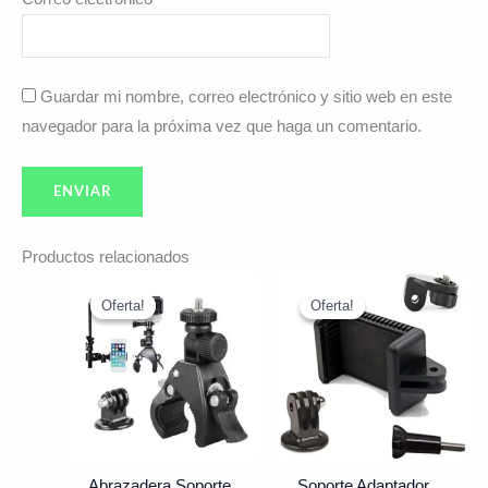
Guardar mi nombre, correo electrónico y sitio web en este
navegador para la próxima vez que haga un comentario.
Productos relacionados
El
El
El
El
precio
precio
precio
precio
Oferta!
Oferta!
Oferta!
Oferta!
original
actual
original
actual
era:
es:
era:
es:
$17.991.
$15.990.
$9.793.
$8.790.
Abrazadera Soporte
Soporte Adaptador