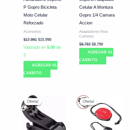
P Gopro Bicicleta
Celular A Montura
Moto Celular
Gopro 1/4 Camara
Reforzado
Accion
Accesorios
Adaptadores Para
Camaras
$
17.991
$
15.990
$
9.793
$
8.790
Valorado en
5.00
de
AGREGAR AL
5
CARRITO
AGREGAR AL
CARRITO
El
El
El
El
precio
precio
precio
precio
Oferta!
Oferta!
Oferta!
Oferta!
original
actual
original
actual
era:
es:
era:
es:
$3.990.
$2.990.
$3.990.
$2.990.