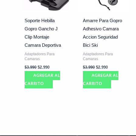
Soporte Hebilla
Amarre Para Gopro
Gopro Gancho J
Adhesivo Camara
Clip Montaje
Accion Seguridad
Camara Deportiva
Bici Ski
Adaptadores Para
Adaptadores Para
Camaras
Camaras
$
3.990
$
2.990
$
3.990
$
2.990
AGREGAR AL
AGREGAR AL
CARRITO
CARRITO