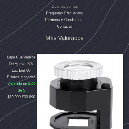
Quiénes somos
Preguntas Frecuentes
Términos y Condiciones
Contacto
El
El
El
El
Más Valorados
precio
precio
precio
precio
original
original
actual
actual
era:
era:
es:
es:
Lupa Cuentahilos
$169.990.
$39.990.
$158.090.
$33.890.
De Apoyar 30x
Luz Led Uv
Billetes Monedas
Valorado en
5.00
de 5
$
39.990
$
33.890