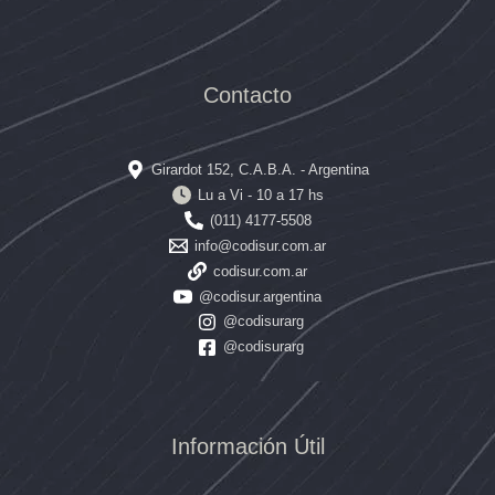
Contacto
Girardot 152, C.A.B.A. - Argentina
Lu a Vi - 10 a 17 hs
(011) 4177-5508
info@codisur.com.ar
codisur.com.ar
@codisur.argentina
@codisurarg
@codisurarg
Información Útil