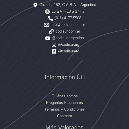
Girardot 152, C.A.B.A. - Argentina
Lu a Vi - 10 a 17 hs
(011) 4177-5508
info@codisur.com.ar
codisur.com.ar
@codisur.argentina
@codisurarg
@codisurarg
Información Útil
Quiénes somos
Preguntas Frecuentes
Términos y Condiciones
Contacto
El
El
El
El
Más Valorados