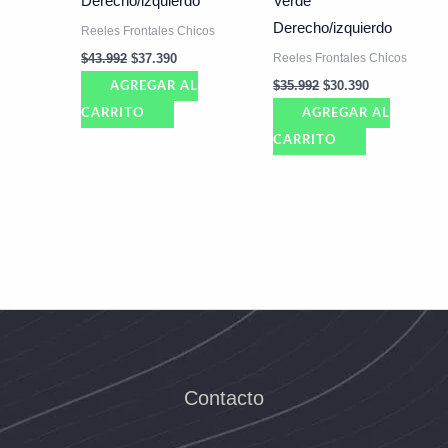
Derecho/izquierdo
Verde
Derecho/izquierdo
Reeles Frontales Chicos
Reeles Frontales Chicos
$
43.992
$
37.390
$
35.992
$
30.390
AGREGAR AL
CARRITO
AGREGAR AL
CARRITO
Contacto