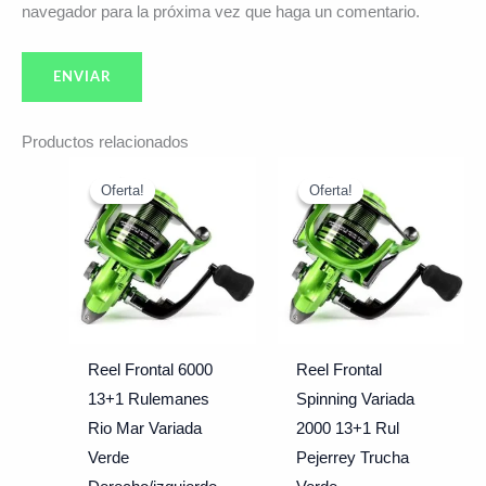
navegador para la próxima vez que haga un comentario.
Productos relacionados
El
El
El
El
precio
precio
precio
precio
Oferta!
Oferta!
Oferta!
Oferta!
original
actual
original
actual
era:
es:
era:
es:
$43.992.
$37.390.
$35.992.
$30.390.
Reel Frontal 6000
Reel Frontal
13+1 Rulemanes
Spinning Variada
Rio Mar Variada
2000 13+1 Rul
Verde
Pejerrey Trucha