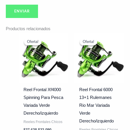
Productos relacionados
El
El
El
El
precio
precio
precio
precio
Oferta!
Oferta!
Oferta!
Oferta!
original
actual
original
actual
era:
es:
era:
es:
$37.628.
$32.090.
$43.992.
$37.390.
Reel Frontal Xf4000
Reel Frontal 6000
Spinning Para Pesca
13+1 Rulemanes
Variada Verde
Rio Mar Variada
Derecho/izquierdo
Verde
Derecho/izquierdo
Reeles Frontales Chicos
Reeles Frontales Chicos
$
37.628
$
32.090