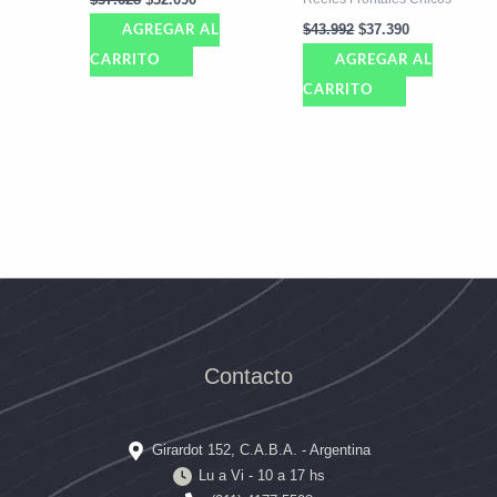
$
43.992
$
37.390
AGREGAR AL
CARRITO
AGREGAR AL
CARRITO
Contacto
Girardot 152, C.A.B.A. - Argentina
Lu a Vi - 10 a 17 hs