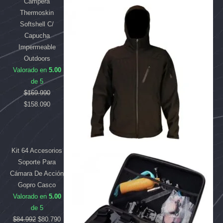
Campera
$169.990.
$84.992.
$158.090.
$80.790.
Thermoskin
Softshell C/
Capucha
Impermeable
Outdoors
Valorado en
5.00
de 5
$
169.990
$
158.090
Kit 64 Accesorios
Soporte Para
Cámara De Acción
Gopro Casco
Valorado en
5.00
de 5
$
84.992
$
80.790