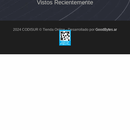
Vistos Recientemente
2024 CODISUR © Tienda Online - Desarrollado por
GoodBytes.ar