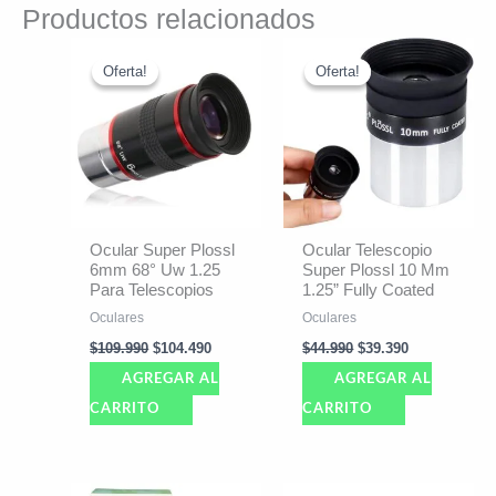
Productos relacionados
El
El
El
El
precio
precio
precio
precio
Oferta!
Oferta!
Oferta!
Oferta!
original
actual
original
actual
era:
es:
era:
es:
$109.990.
$104.490.
$44.990.
$39.390.
Ocular Super Plossl
Ocular Telescopio
6mm 68° Uw 1.25
Super Plossl 10 Mm
Para Telescopios
1.25” Fully Coated
Oculares
Oculares
$
109.990
$
104.490
$
44.990
$
39.390
AGREGAR AL
AGREGAR AL
CARRITO
CARRITO
El
El
El
El