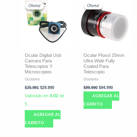
precio
precio
precio
precio
Oferta!
Oferta!
Oferta!
Oferta!
original
actual
original
actual
era:
es:
era:
es:
$35.991.
$29.890.
$99.990.
$94.990.
Ocular Digital Usb
Ocular Plossl 15mm
Camara Para
Ultra Wide Fully
Telescopios Y
Coated Para
Microscopios
Telescopio
Oculares
Oculares
$
35.991
$
29.890
$
99.990
$
94.990
Valorado en
4.02
de
AGREGAR AL
5
CARRITO
AGREGAR AL
CARRITO