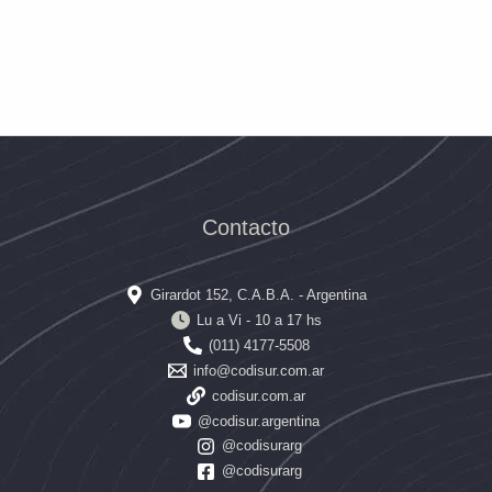
Contacto
Girardot 152, C.A.B.A. - Argentina
Lu a Vi - 10 a 17 hs
(011) 4177-5508
info@codisur.com.ar
codisur.com.ar
@codisur.argentina
@codisurarg
@codisurarg