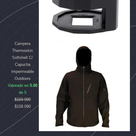
Campera
Thermoskin
Softshell C/
Capucha
Impermeable
Outdoors
Valorado en
5.00
de 5
$
169.990
$
158.090