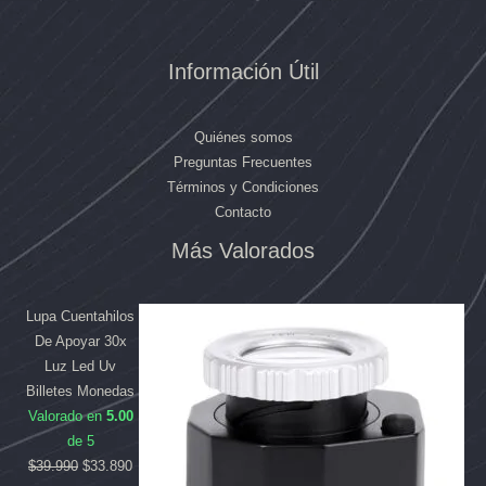
Información Útil
Quiénes somos
Preguntas Frecuentes
Términos y Condiciones
Contacto
Más Valorados
El
El
El
El
precio
precio
precio
precio
original
original
actual
actual
Lupa Cuentahilos
era:
era:
es:
es:
De Apoyar 30x
$169.990.
$39.990.
$158.090.
$33.890.
Luz Led Uv
Billetes Monedas
Valorado en
5.00
de 5
$
39.990
$
33.890