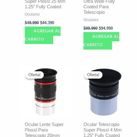
Super Plossl 25 Mm
Ultra Wide Fully
1.25” Fully Coated
Coated Para
Telescopio
Oculares
Oculares
$
49.990
$
44.390
$
99.990
$
94.990
AGREGAR AL
AGREGAR AL
CARRITO
CARRITO
El
El
El
El
precio
precio
precio
precio
Oferta!
Oferta!
Oferta!
Oferta!
original
actual
original
actual
era:
es:
era:
es:
$108.022.
$102.690.
$39.990.
$34.690.
Ocular Lente Super
Ocular Telescopio
Plossl Para
Super Plossl 4 Mm
Telescopio 20mm
1.25” Fully Coated