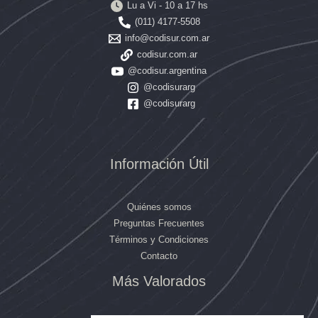
Lu a Vi - 10 a 17 hs
(011) 4177-5508
info@codisur.com.ar
codisur.com.ar
@codisur.argentina
@codisurarg
@codisurarg
Información Útil
Quiénes somos
Preguntas Frecuentes
Términos y Condiciones
Contacto
Más Valorados
El
El
El
El
precio
precio
precio
precio
original
original
actual
actual