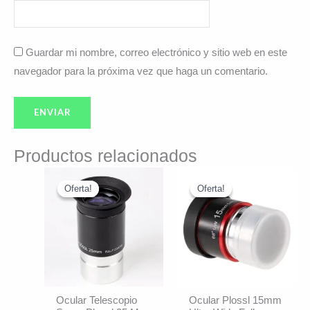
Guardar mi nombre, correo electrónico y sitio web en este
navegador para la próxima vez que haga un comentario.
Productos relacionados
El
El
El
El
precio
precio
precio
precio
Oferta!
Oferta!
Oferta!
Oferta!
original
actual
original
actual
era:
es:
era:
es:
$49.990.
$44.390.
$99.990.
$94.990.
Ocular Telescopio
Ocular Plossl 15mm