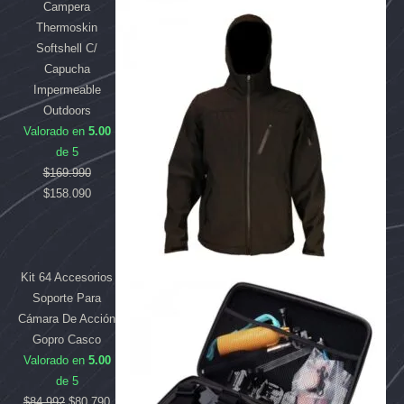
Campera
era:
era:
es:
es:
Thermoskin
$169.990.
$84.992.
$158.090.
$80.790.
Softshell C/
Capucha
Impermeable
Outdoors
Valorado en
5.00
de 5
$
169.990
$
158.090
Kit 64 Accesorios
Soporte Para
Cámara De Acción
Gopro Casco
Valorado en
5.00
de 5
$
84.992
$
80.790