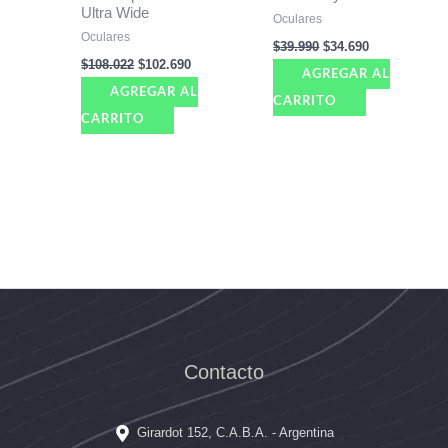
Ultra Wide
Oculares
Oculares
$
39.990
$
34.690
$
108.022
$
102.690
AGREGAR AL
AGREGAR AL
CARRITO
CARRITO
Contacto
Girardot 152, C.A.B.A. - Argentina