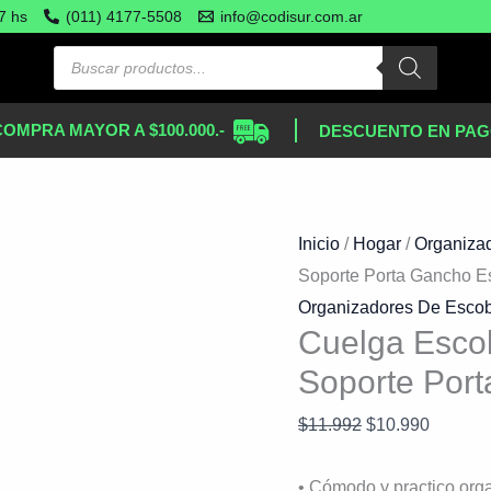
Cuelga
El
El
7 hs
(011) 4177-5508
info@codisur.com.ar
Escobas
precio
precio
X5
original
actual
Organizador
era:
es:
COMPRA MAYOR A $100.000.-
DESCUENTO EN PAG
Soporte
$11.992.
$10.990
Porta
Gancho
Escobero
Inicio
/
Hogar
/
Organiza
Gris
Soporte Porta Gancho E
cantidad
Organizadores De Esco
Cuelga Esco
Soporte Por
$
11.992
$
10.990
• Cómodo y practico orga