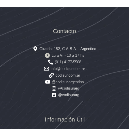
Contacto
Girardot 152, C.A.B.A. - Argentina
Lu a Vi - 10 a 17 hs
(011) 4177-5508
info@codisur.com.ar
codisur.com.ar
@codisur.argentina
@codisurarg
@codisurarg
Información Útil