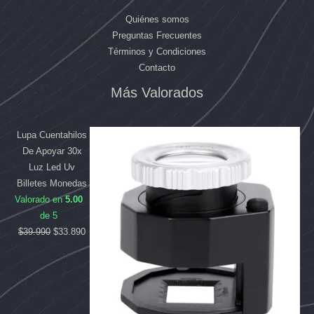
Quiénes somos
Preguntas Frecuentes
Términos y Condiciones
Contacto
Más Valorados
El
El
El
El
precio
precio
precio
precio
original
original
actual
actual
Lupa Cuentahilos
era:
era:
es:
es:
De Apoyar 30x
$169.990.
$39.990.
$158.090.
$33.890.
Luz Led Uv
Billetes Monedas
Valorado en
5.00
de 5
$
39.990
$
33.890