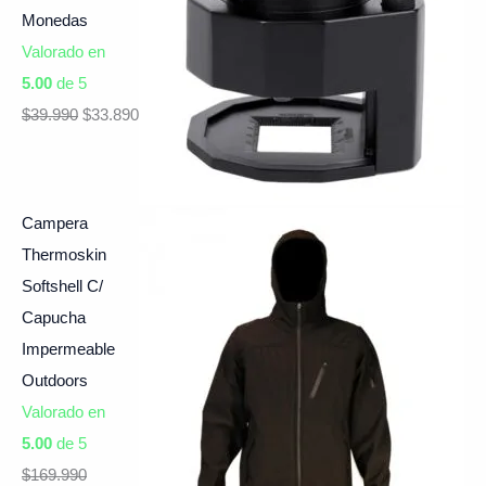
Monedas
Valorado en
5.00
de 5
$
39.990
$
33.890
Campera
Thermoskin
Softshell C/
Capucha
Impermeable
Outdoors
Valorado en
5.00
de 5
$
169.990