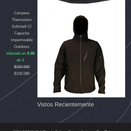
Campera
Thermoskin
Softshell C/
Capucha
Impermeable
Outdoors
Valorado en
5.00
de 5
$
169.990
$
158.090
Vistos Recientemente