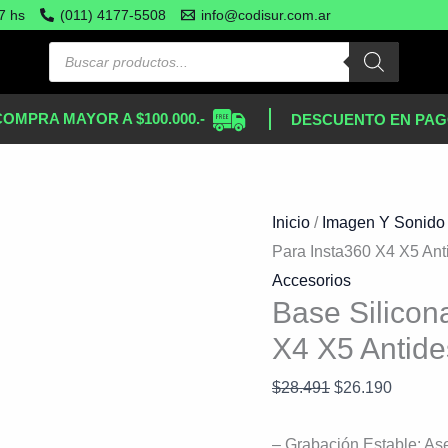
Base
El
El
7 hs
(011) 4177-5508
info@codisur.com.ar
Silicona
precio
precio
Adhesiva
original
actual
Para
era:
es:
COMPRA MAYOR A $100.000.-
DESCUENTO EN PAG
Insta360
$28.491.
$26.190
X4
X5
Antideslizante
Inicio
/
Imagen Y Sonido
cantidad
Para Insta360 X4 X5 Ant
Accesorios
Base Silicon
X4 X5 Antide
$
28.491
$
26.190
– Grabación Estable: Ase