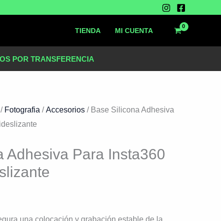
TIENDA
MI CUENTA
OS POR TRANSFERENCIA
.
/
Fotografia
/
Accesorios
/ Base Silicona Adhesiva
ideslizante
a Adhesiva Para Insta360
slizante
gura una colocación y grabación estable de la