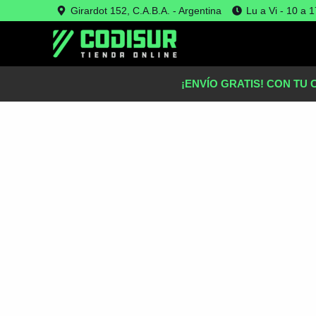
Ir
Girardot 152, C.A.B.A. - Argentina
Lu a Vi - 10 a 1
Oferta!
al
contenido
¡ENVÍO GRATIS! CON TU 