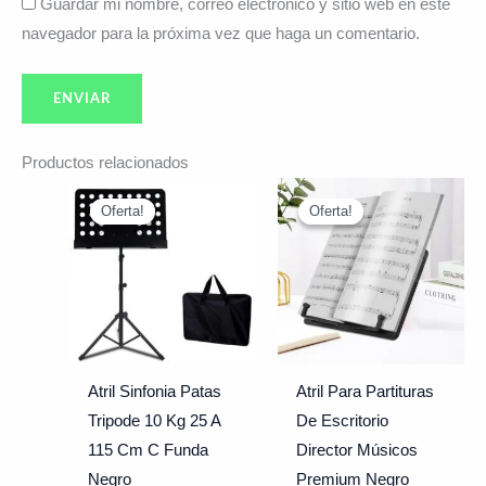
Guardar mi nombre, correo electrónico y sitio web en este
navegador para la próxima vez que haga un comentario.
Productos relacionados
El
El
El
El
precio
precio
precio
precio
Oferta!
Oferta!
Oferta!
Oferta!
original
actual
original
actual
era:
es:
era:
es:
$49.990.
$38.990.
$14.241.
$13.290.
Atril Sinfonia Patas
Atril Para Partituras
Tripode 10 Kg 25 A
De Escritorio
115 Cm C Funda
Director Músicos
Negro
Premium Negro