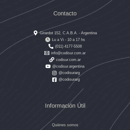
Contacto
Girardot 152, C.A.B.A. - Argentina
Lu a Vi - 10 a 17 hs
(011) 4177-5508
info@codisur.com.ar
codisur.com.ar
@codisur.argentina
@codisurarg
@codisurarg
Información Útil
Quiénes somos