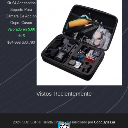
Kit 64 Accesorios
Soporte Para
Cámara De Acción
Gopro Casco
Valorado en
5.00
de 5
$
84.992
$
80.790
Vistos Recientemente
2024 CODISUR © Tienda Online - Desarrollado por
GoodBytes.ar