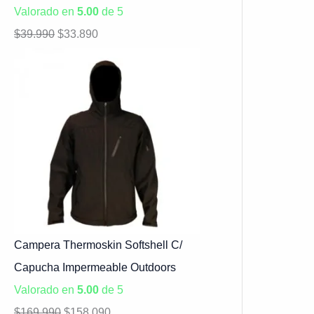
Valorado en
5.00
de 5
$
39.990
$
33.890
Campera Thermoskin Softshell C/
Capucha Impermeable Outdoors
Valorado en
5.00
de 5
$
169.990
$
158.090