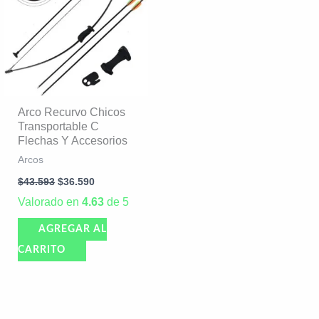
$43.593.
$36.590.
Arco Recurvo Chicos
Transportable C
Flechas Y Accesorios
Arcos
$
43.593
$
36.590
Valorado en
4.63
de 5
AGREGAR AL
CARRITO