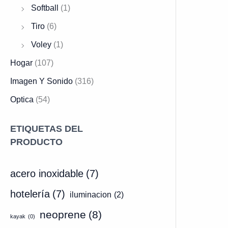
.
Softball
(1)
Tiro
(6)
Voley
(1)
Hogar
(107)
Imagen Y Sonido
(316)
Optica
(54)
ETIQUETAS DEL
PRODUCTO
acero inoxidable
(7)
hotelería
(7)
iluminacion
(2)
neoprene
(8)
kayak
(0)