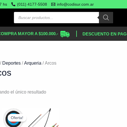
7 hs
(011) 4177-5508
info@codisur.com.ar
COMPRA MAYOR A $100.000.-
DESCUENTO EN PAG
/
Deportes
/
Arqueria
/ Arcos
cos
ando el único resultado
El
El
precio
precio
Oferta!
original
actual
era:
es: