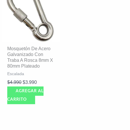
original
actual
era:
es:
$4.990.
$3.990.
Mosquetón De Acero
Galvanizado Con
Traba A Rosca 8mm X
80mm Plateado
Escalada
$
4.990
$
3.990
AGREGAR AL
CARRITO