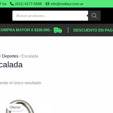
7 hs
(011) 4177-5508
info@codisur.com.ar
COMPRA MAYOR A $100.000.-
DESCUENTO EN PAG
/
Deportes
/ Escalada
calada
ando el único resultado
El
El
Oferta!
precio
precio