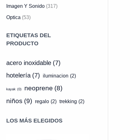
.
Imagen Y Sonido
(317)
Optica
(53)
ETIQUETAS DEL
PRODUCTO
acero inoxidable
(7)
hotelería
(7)
iluminacion
(2)
neoprene
(8)
kayak
(0)
niños
(9)
regalo
(2)
trekking
(2)
LOS MÁS ELEGIDOS