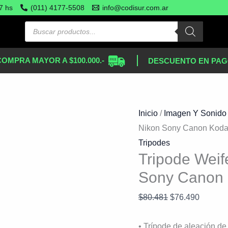
Tripode
El
El
7 hs
(011) 4177-5508
info@codisur.com.ar
Weifeng
precio
precio
3560
original
actual
1.70
era:
es:
COMPRA MAYOR A $100.000.-
DESCUENTO EN PAG
P
$80.481.
$76.490
Nikon
Sony
Canon
Inicio
/
Imagen Y Sonido
Kodak
Nikon Sony Canon Koda
+
Tripodes
Bolso
Tripode Weif
cantidad
Sony Canon 
$
80.481
$
76.490
• Trípode de aleación de 