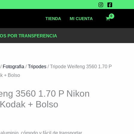
TIENDA
MI CUENTA
OS POR TRANSFERENCIA
.
/
Fotografia
/
Tripodes
/ Tripode Weifeng 3560 1.70 P
k + Bolso
eng 3560 1.70 P Nikon
Kodak + Bolso
aluminio, cómodo y fácil de transportar