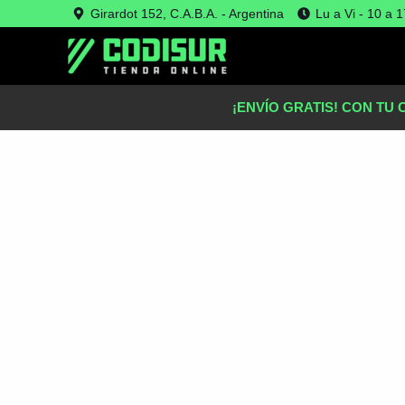
Ir
Girardot 152, C.A.B.A. - Argentina
Lu a Vi - 10 a 1
Oferta!
al
contenido
¡ENVÍO GRATIS! CON TU 