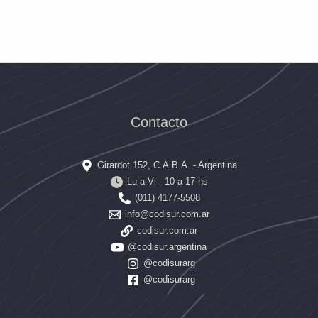
Contacto
Girardot 152, C.A.B.A. - Argentina
Lu a Vi - 10 a 17 hs
(011) 4177-5508
info@codisur.com.ar
codisur.com.ar
@codisur.argentina
@codisurarg
@codisurarg