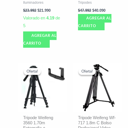
Iluminadores
Tripodes
$
23.992
$
21.990
$
47.992
$
40.090
Valorado en
4.19
de
AGREGAR AL
5
CARRITO
AGREGAR AL
CARRITO
El
El
El
El
precio
precio
precio
precio
Oferta!
Oferta!
Oferta!
Oferta!
original
actual
original
actual
era:
es:
era:
es:
$77.871.
$68.090.
$353.191.
$328.490.
Tripode Weifeng
Tripode Weifeng Wf-
3560 1.70m
717 1.8m C Bolso