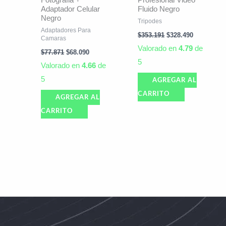
Fotografia +
Profesional Video
Adaptador Celular
Fluido Negro
Negro
Tripodes
Adaptadores Para
$
353.191
$
328.490
Camaras
Valorado en
4.79
de
$
77.871
$
68.090
5
Valorado en
4.66
de
5
AGREGAR AL
CARRITO
AGREGAR AL
CARRITO