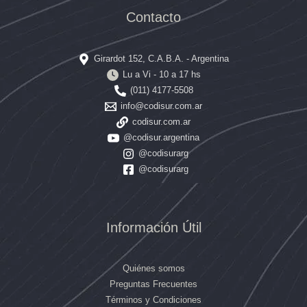
Contacto
Girardot 152, C.A.B.A. - Argentina
Lu a Vi - 10 a 17 hs
(011) 4177-5508
info@codisur.com.ar
codisur.com.ar
@codisur.argentina
@codisurarg
@codisurarg
Información Útil
Quiénes somos
Preguntas Frecuentes
Términos y Condiciones