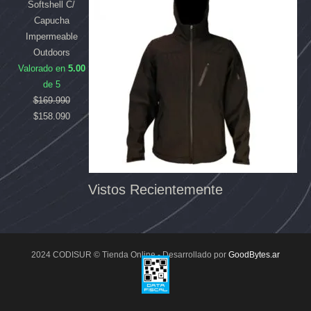
Softshell C/
Capucha
Impermeable
Outdoors
Valorado en
5.00
de 5
$
169.990
$
158.090
Vistos Recientemente
2024 CODISUR © Tienda Online - Desarrollado por
GoodBytes.ar