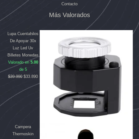
Contacto
Más Valorados
El
El
El
El
precio
precio
precio
precio
original
original
actual
actual
Lupa Cuentahilos
era:
era:
es:
es:
De Apoyar 30x
$169.990.
$39.990.
$158.090.
$33.890.
Luz Led Uv
Billetes Monedas
Valorado en
5.00
de 5
$
39.990
$
33.890
Campera
Thermoskin