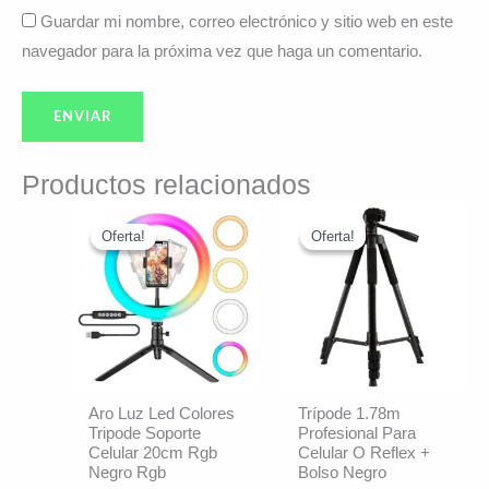
Guardar mi nombre, correo electrónico y sitio web en este
navegador para la próxima vez que haga un comentario.
Productos relacionados
El
El
El
El
precio
precio
precio
precio
Oferta!
Oferta!
Oferta!
Oferta!
original
actual
original
actual
era:
es:
era:
es:
$23.992.
$21.990.
$47.992.
$40.090.
Aro Luz Led Colores
Trípode 1.78m
Tripode Soporte
Profesional Para
Celular 20cm Rgb
Celular O Reflex +
Negro Rgb
Bolso Negro