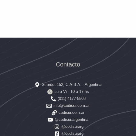
Contacto
Girardot 152, C.A.B.A. - Argentina
Lu a Vi - 10 a 17 hs
(011) 4177-5508
info@codisur.com.ar
codisur.com.ar
@codisur.argentina
@codisurarg
@codisurarg