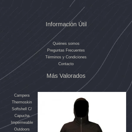
Información Útil
Quiénes somos
Preguntas Frecuentes
Términos y Condiciones
Contacto
El
El
El
El
Más Valorados
precio
precio
precio
precio
original
original
actual
actual
era:
era:
es:
es:
Campera
$169.990.
$84.992.
$158.090.
$80.790.
Thermoskin
Softshell C/
Capucha
Impermeable
Outdoors