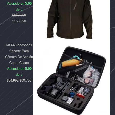
Valorado en
5.00
de 5
$
169.990
$
158.090
Kit 64 Accesorios
Soporte Para
Cámara De Acción
Gopro Casco
Valorado en
5.00
de 5
$
84.992
$
80.790