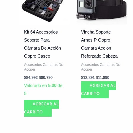
Kit 64 Accesorios
Vincha Soporte
Soporte Para
Arnes P Gopro
Cámara De Acción
Camara Accion
Gopro Casco
Reforzado Cabeza
Accesorios Camaras De
Accesorios Camaras De
Accion
Accion
$
84.992
$
80.790
$
12.891
$
11.890
Valorado en
5.00
de
AGREGAR AL
5
CARRITO
AGREGAR AL
CARRITO