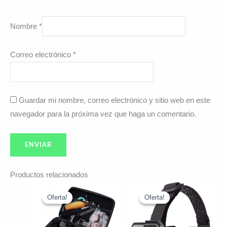
Nombre
*
Correo electrónico
*
Guardar mi nombre, correo electrónico y sitio web en este
navegador para la próxima vez que haga un comentario.
Productos relacionados
El
El
El
El
precio
precio
precio
precio
Oferta!
Oferta!
Oferta!
Oferta!
original
actual
original
actual
era:
es:
era:
es:
$84.992.
$80.790.
$12.891.
$11.890.