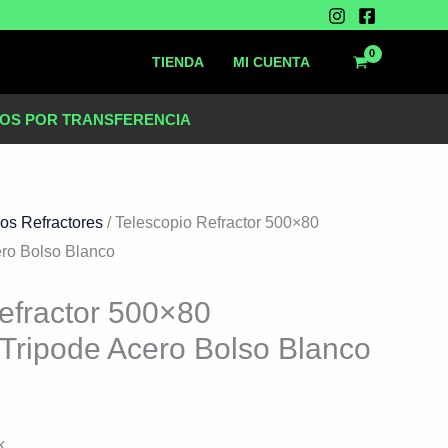
o
TIENDA
MI CUENTA
l
OS POR TRANSFERENCIA
.790.
os Refractores
/ Telescopio Refractor 500×80
ero Bolso Blanco
efractor 500×80
Tripode Acero Bolso Blanco
k