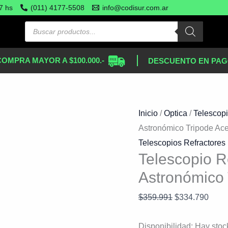
Telescopio
El
El
7 hs
(011) 4177-5508
info@codisur.com.ar
Refractor
precio
preci
500x80
original
actua
Astronómico
era:
es:
COMPRA MAYOR A $100.000.-
DESCUENTO EN PAG
Tripode
$359.991.
$334
Acero
Bolso
Blanco
Inicio
/
Optica
/
Telescopi
cantidad
Astronómico Tripode Ac
Telescopios Refractores
Telescopio R
Astronómico 
$
359.991
$
334.790
Disponibilidad:
Hay stoc