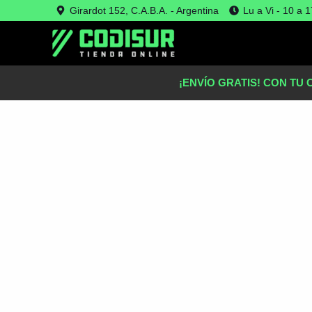
Ir
Girardot 152, C.A.B.A. - Argentina
Lu a Vi - 10 a 1
Oferta!
al
contenido
¡ENVÍO GRATIS! CON TU 