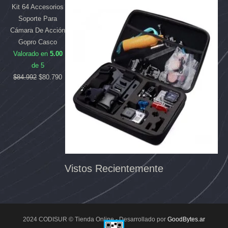
Kit 64 Accesorios
Soporte Para
Cámara De Acción
Gopro Casco
Valorado en
5.00
de 5
$
84.992
$
80.790
Vistos Recientemente
2024 CODISUR © Tienda Online - Desarrollado por
GoodBytes.ar