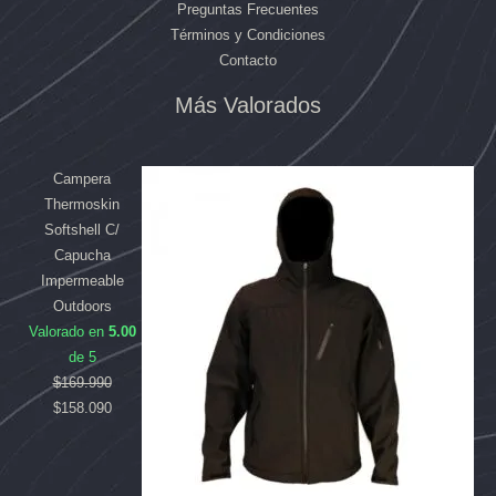
Preguntas Frecuentes
Términos y Condiciones
Contacto
El
El
El
El
Más Valorados
precio
precio
precio
precio
original
original
actual
actual
era:
era:
es:
es:
Campera
$169.990.
$84.992.
$158.090.
$80.790.
Thermoskin
Softshell C/
Capucha
Impermeable
Outdoors
Valorado en
5.00
de 5
$
169.990
$
158.090