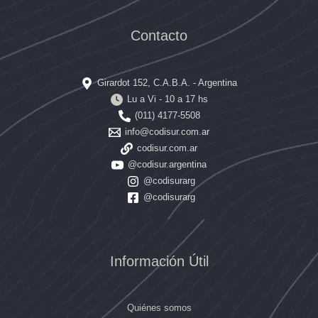
Contacto
Girardot 152, C.A.B.A. - Argentina
Lu a Vi - 10 a 17 hs
(011) 4177-5508
info@codisur.com.ar
codisur.com.ar
@codisur.argentina
@codisurarg
@codisurarg
Información Útil
Quiénes somos