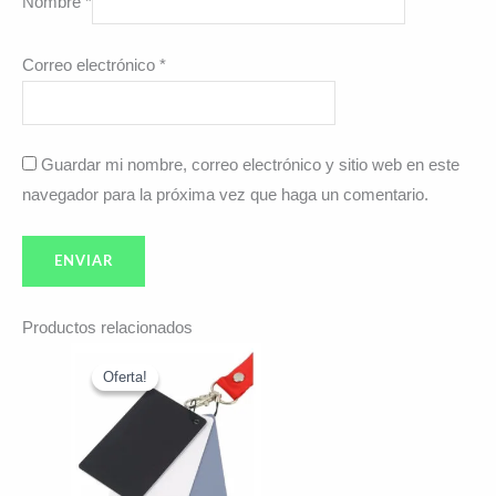
Nombre
*
Correo electrónico
*
Guardar mi nombre, correo electrónico y sitio web en este
navegador para la próxima vez que haga un comentario.
Productos relacionados
El
El
precio
precio
Oferta!
Oferta!
original
actual
era:
es:
$27.992.
$25.490.