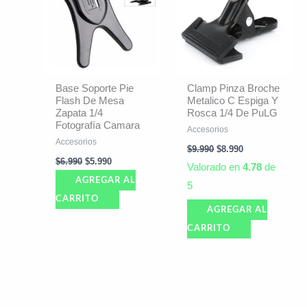
$6.990.
$5.990.
$9.990.
$8.990.
Base Soporte Pie
Clamp Pinza Broche
Flash De Mesa
Metalico C Espiga Y
Zapata 1/4
Rosca 1/4 De PuLG
Fotografía Camara
Accesorios
Accesorios
$
9.990
$
8.990
$
6.990
$
5.990
Valorado en
4.78
de
AGREGAR AL
5
CARRITO
AGREGAR AL
CARRITO