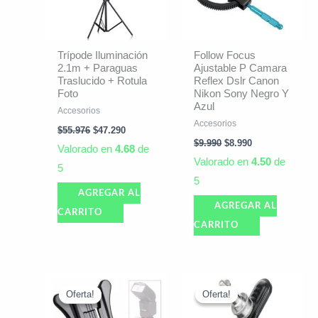
Trípode Iluminación
Follow Focus
2.1m + Paraguas
Ajustable P Camara
Traslucido + Rotula
Reflex Dslr Canon
Foto
Nikon Sony Negro Y
Azul
Accesorios
Accesorios
$
55.976
$
47.290
$
9.990
$
8.990
Valorado en
4.68
de
Valorado en
4.50
de
5
5
AGREGAR AL
AGREGAR AL
CARRITO
CARRITO
El
El
El
El
precio
precio
precio
precio
Oferta!
Oferta!
Oferta!
Oferta!
original
actual
original
actual
era:
es:
era:
es: