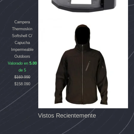
Campera
Thermoskin
Softshell C/
Capucha
Impermeable
Outdoors
Valorado en
5.00
de 5
$
169.990
$
158.090
Vistos Recientemente