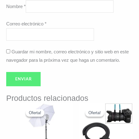
Nombre
*
Correo electrónico
*
Guardar mi nombre, correo electrónico y sitio web en este
navegador para la próxima vez que haga un comentario.
Productos relacionados
El
El
El
El
precio
precio
precio
precio
Oferta!
Oferta!
Oferta!
Oferta!
original
actual
original
actual
era:
es:
era:
es:
$55.976.
$47.290.
$9.990.
$8.990.