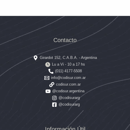
Contacto
Girardot 152, C.A.B.A. - Argentina
Lu a Vi - 10 a 17 hs
(011) 4177-5508
info@codisur.com.ar
codisur.com.ar
@codisur.argentina
@codisurarg
@codisurarg
Información Útil