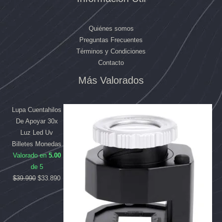
Quiénes somos
Preguntas Frecuentes
Términos y Condiciones
Contacto
Más Valorados
El
El
El
El
precio
precio
precio
precio
original
original
actual
actual
Lupa Cuentahilos
era:
era:
es:
es:
De Apoyar 30x
$169.990.
$39.990.
$158.090.
$33.890.
Luz Led Uv
Billetes Monedas
Valorado en
5.00
de 5
$
39.990
$
33.890