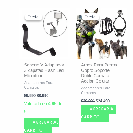
El
El
El
El
precio
precio
precio
precio
Oferta!
Oferta!
Oferta!
Oferta!
original
actual
original
actual
era:
es:
era:
es:
$9.990.
$8.990.
$26.991.
$24.490.
Soporte V Adaptador
Arnes Para Perros
3 Zapatas Flash Led
Gopro Soporte
Microfono
Doble Camara
Accion Celular
Adaptadores Para
Camaras
Adaptadores Para
Camaras
$
9.990
$
8.990
$
26.991
$
24.490
Valorado en
4.89
de
AGREGAR AL
5
CARRITO
AGREGAR AL
CARRITO