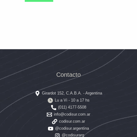
Contacto
Girardot 152, C.A.B.A. - Argentina
Lu a Vi - 10 a 17 hs
(011) 4177-5508
info@codisur.com.ar
codisur.com.ar
@codisur.argentina
@codisurarg