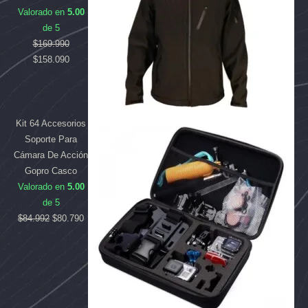
Valorado en
5.00
de 5
$
169.990
$
158.090
Kit 64 Accesorios
Soporte Para
Cámara De Acción
Gopro Casco
Valorado en
5.00
de 5
$
84.992
$
80.790