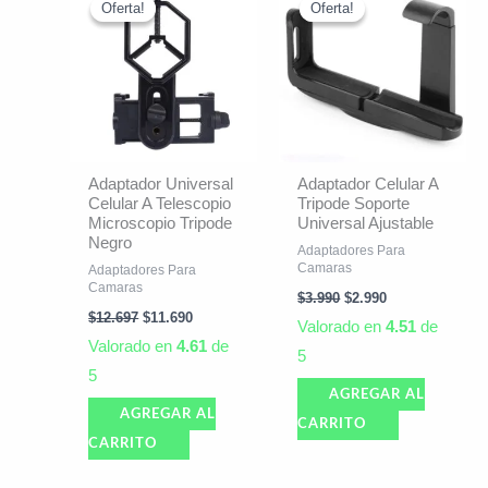
precio
precio
precio
precio
Oferta!
Oferta!
Oferta!
Oferta!
original
actual
original
actual
era:
es:
era:
es:
$12.697.
$11.690.
$3.990.
$2.990.
Adaptador Universal
Adaptador Celular A
Celular A Telescopio
Tripode Soporte
Microscopio Tripode
Universal Ajustable
Negro
Adaptadores Para
Camaras
Adaptadores Para
Camaras
$
3.990
$
2.990
$
12.697
$
11.690
Valorado en
4.51
de
Valorado en
4.61
de
5
5
AGREGAR AL
AGREGAR AL
CARRITO
CARRITO