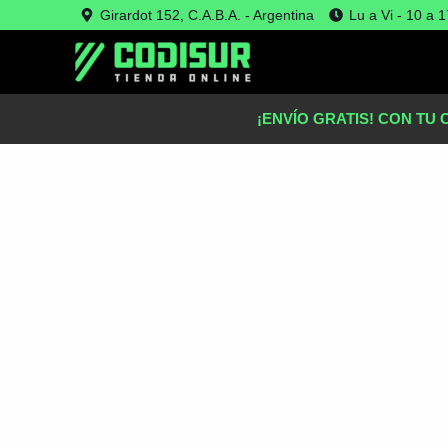
Ir
Girardot 152, C.A.B.A. - Argentina
Lu a Vi - 10 a 1
Oferta!
al
contenido
¡ENVÍO GRATIS! CON TU 