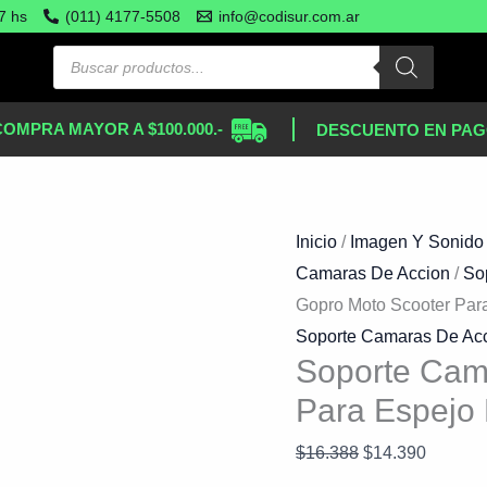
Soporte
El
El
7 hs
(011) 4177-5508
info@codisur.com.ar
Camaras
precio
precio
P
original
actual
Gopro
era:
es:
COMPRA MAYOR A $100.000.-
DESCUENTO EN PAG
Moto
$16.388.
$14.390
Scooter
Para
Espejo
Inicio
/
Imagen Y Sonido
Reforzado
Camaras De Accion
/
So
cantidad
Gopro Moto Scooter Par
Soporte Camaras De Ac
Soporte Cam
Para Espejo
$
16.388
$
14.390