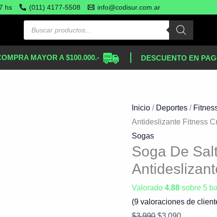
Soga
El
El
7 hs
(011) 4177-5508
info@codisur.com.ar
De
precio
precio
Saltar
original
actual
Mango
era:
es:
COMPRA MAYOR A $100.000.-
DESCUENTO EN PAG
Foam
$3.990.
$3.090.
Antideslizante
Fitness
Crossfit
Inicio
/
Deportes
/
Fitnes
cantidad
Antideslizante Fitness Cr
Sogas
Soga De Sal
Antideslizant
Valorado
4.88
sobre 5 b
(
9
valoraciones de client
$
3.990
$
3.090