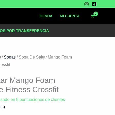
TIENDA
MI CUENTA
OS POR TRANSFERENCIA
s
/
Sogas
/ Soga De Saltar Mango Foam
ossfit
tar Mango Foam
e Fitness Crossfit
asado en
8
puntuaciones de clientes
es)