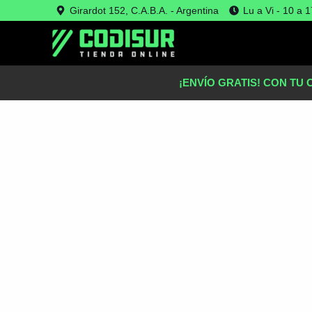
Ir
Girardot 152, C.A.B.A. - Argentina
Lu a Vi - 10 a 1
Oferta!
al
contenido
¡ENVÍO GRATIS! CON TU 