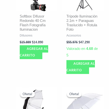
Softbox Difusor
Trípode Iluminación
Redondo 40 Cm
2.1m + Paraguas
Flash Fotografía
Traslucido + Rotula
Iluminacion
Foto
Difusores
Accesorios
$
15.889
$
14.890
$
55.976
$
47.290
Valorado en
4.68
de
AGREGAR AL
5
CARRITO
AGREGAR AL
CARRITO
El
El
El
El
precio
precio
precio
precio
Oferta!
Oferta!
Oferta!
Oferta!
original
actual
original
actual
era:
es:
era:
es:
$69.990.
$62.290.
$17.451.
$15.390.