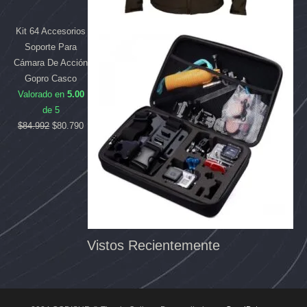
Kit 64 Accesorios
Soporte Para
Cámara De Acción
Gopro Casco
Valorado en
5.00
de 5
$
84.992
$
80.790
Vistos Recientemente