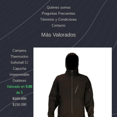
Quiénes somos
Preguntas Frecuentes
Términos y Condiciones
Contacto
Más Valorados
El
El
El
El
precio
precio
precio
precio
original
original
actual
actual
Campera
era:
era:
es:
es:
Thermoskin
$169.990.
$84.992.
$158.090.
$80.790.
Softshell C/
Capucha
Impermeable
Outdoors
Valorado en
5.00
de 5
$
169.990
$
158.090