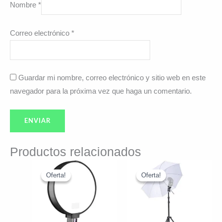
Nombre
*
Correo electrónico
*
Guardar mi nombre, correo electrónico y sitio web en este
navegador para la próxima vez que haga un comentario.
Productos relacionados
El
El
El
El
precio
precio
precio
precio
Oferta!
Oferta!
Oferta!
Oferta!
original
actual
original
actual
era:
es:
era:
es:
$15.889.
$14.890.
$55.976.
$47.290.