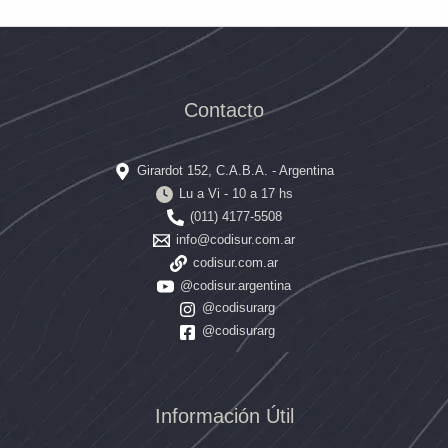
Contacto
Girardot 152, C.A.B.A. - Argentina
Lu a Vi - 10 a 17 hs
(011) 4177-5508
info@codisur.com.ar
codisur.com.ar
@codisur.argentina
@codisurarg
@codisurarg
Información Útil