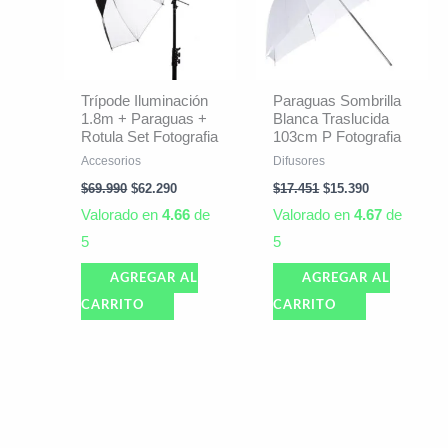
Trípode Iluminación
Paraguas Sombrilla
1.8m + Paraguas +
Blanca Traslucida
Rotula Set Fotografia
103cm P Fotografia
Accesorios
Difusores
$
69.990
$
62.290
$
17.451
$
15.390
Valorado en
4.66
de
Valorado en
4.67
de
5
5
AGREGAR AL
AGREGAR AL
CARRITO
CARRITO