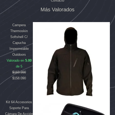
Contacto
Más Valorados
El
El
El
El
precio
precio
precio
precio
original
original
actual
actual
Campera
era:
era:
es:
es:
Thermoskin
$169.990.
$84.992.
$158.090.
$80.790.
Softshell C/
Capucha
Impermeable
Outdoors
Valorado en
5.00
de 5
$
169.990
$
158.090
Kit 64 Accesorios
Soporte Para
Cámara De Acción