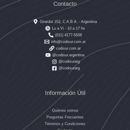
Contacto
Girardot 152, C.A.B.A. - Argentina
Lu a Vi - 10 a 17 hs
(011) 4177-5508
info@codisur.com.ar
codisur.com.ar
@codisur.argentina
@codisurarg
@codisurarg
Información Útil
Quiénes somos
Preguntas Frecuentes
Términos y Condiciones