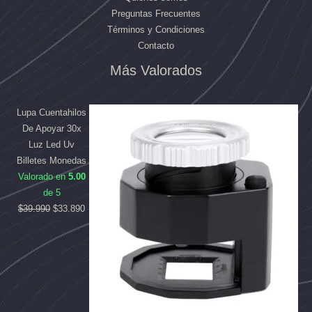
Preguntas Frecuentes
Términos y Condiciones
Contacto
Más Valorados
El
El
El
El
precio
precio
precio
precio
original
original
actual
actual
Lupa Cuentahilos
era:
era:
es:
es:
De Apoyar 30x
$169.990.
$39.990.
$158.090.
$33.890.
Luz Led Uv
Billetes Monedas
Valorado en
5.00
de 5
$
39.990
$
33.890