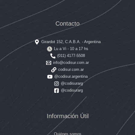
Contacto
Girardot 152, C.A.B.A. - Argentina
Lu a Vi - 10 a 17 hs
(011) 4177-5508
info@codisur.com.ar
codisur.com.ar
@codisur.argentina
@codisurarg
@codisurarg
Información Útil
Quiénes somos