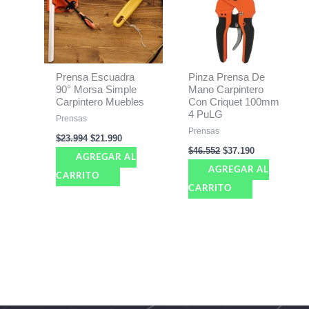
Prensa Escuadra
Pinza Prensa De
90° Morsa Simple
Mano Carpintero
Carpintero Muebles
Con Criquet 100mm
4 PuLG
Prensas
Prensas
$
23.994
$
21.990
$
46.552
$
37.190
AGREGAR AL
AGREGAR AL
CARRITO
CARRITO