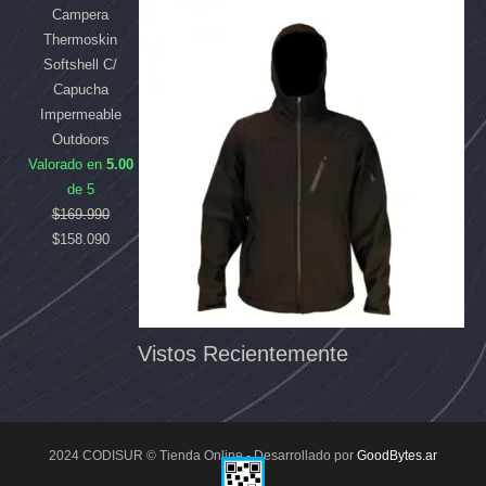
Campera
Thermoskin
Softshell C/
Capucha
Impermeable
Outdoors
Valorado en
5.00
de 5
$
169.990
$
158.090
Vistos Recientemente
2024 CODISUR © Tienda Online - Desarrollado por
GoodBytes.ar