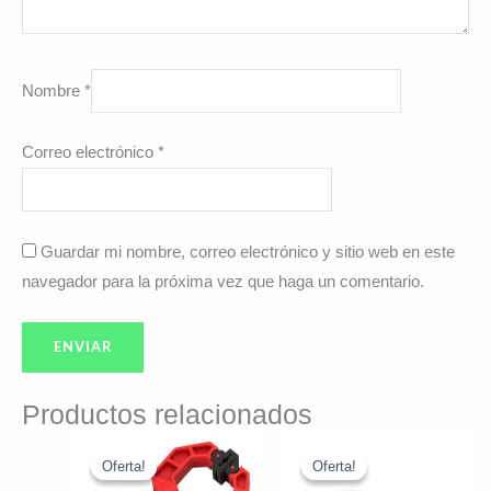
Nombre
*
Correo electrónico
*
Guardar mi nombre, correo electrónico y sitio web en este
navegador para la próxima vez que haga un comentario.
Productos relacionados
El
El
El
El
precio
precio
precio
precio
Oferta!
Oferta!
Oferta!
Oferta!
original
actual
original
actual