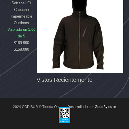
Softshell C/
Capucha
Impermeable
Outdoors
Valorado en
5.00
de 5
$
169.990
$
158.090
Vistos Recientemente
2024 CODISUR © Tienda Online - Desarrollado por
GoodBytes.ar