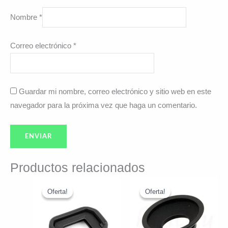
Nombre
*
Correo electrónico
*
Guardar mi nombre, correo electrónico y sitio web en este
navegador para la próxima vez que haga un comentario.
Productos relacionados
El
El
El
El
precio
precio
precio
precio
Oferta!
Oferta!
Oferta!
Oferta!
original
actual
original
actual
era:
es:
era:
es:
$7.990.
$6.990.
$12.990.
$11.990.