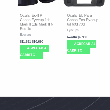
Ocular Ec-ll P
Ocular Eb Para
Canon Eyecup 1ds
Canon Eos Eyecup
Mark Il 1ds Mark Il N
6d 60d 70d
Eos 1d
Eyecups
Eyecups
$
7.990
$
6.990
$
11.691
$
10.690
AGREGAR AL
AGREGAR AL
CARRITO
CARRITO