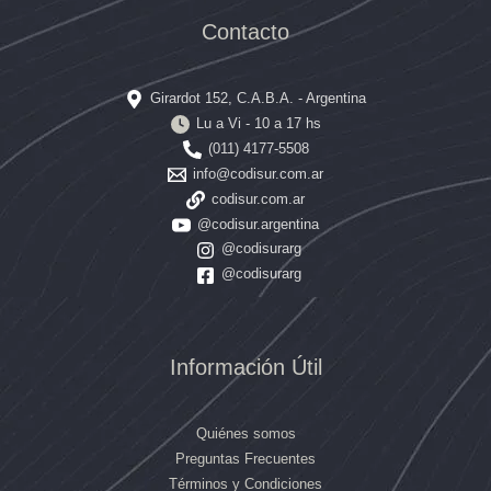
Contacto
Girardot 152, C.A.B.A. - Argentina
Lu a Vi - 10 a 17 hs
(011) 4177-5508
info@codisur.com.ar
codisur.com.ar
@codisur.argentina
@codisurarg
@codisurarg
Información Útil
Quiénes somos
Preguntas Frecuentes
Términos y Condiciones