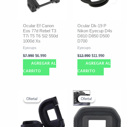
Ocular Ef Canon
Ocular Dk-19 P
Eos 77d Rebel T3
Nikon Eyecup D4s
T7i T5 T6 Sl2 550d
D810 D850 D500
1000d Xs
D700
Eyecups
Eyecups
$
7.990
$
6.990
$
12.990
$
11.990
AGREGAR AL
AGREGAR AL
CARRITO
CARRITO
El
El
El
El
precio
precio
precio
precio
Oferta!
Oferta!
Oferta!
Oferta!
original
actual
original
actual
era:
es:
era:
es:
$11.691.
$10.690.
$7.990.
$6.990.