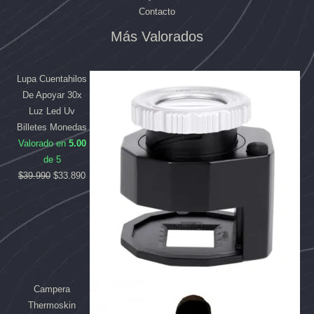
Contacto
Más Valorados
El
El
El
El
precio
precio
precio
precio
original
original
actual
actual
Lupa Cuentahilos
era:
era:
es:
es:
De Apoyar 30x
$169.990.
$39.990.
$158.090.
$33.890.
Luz Led Uv
Billetes Monedas
Valorado en
5.00
de 5
$
39.990
$
33.890
Campera
Thermoskin