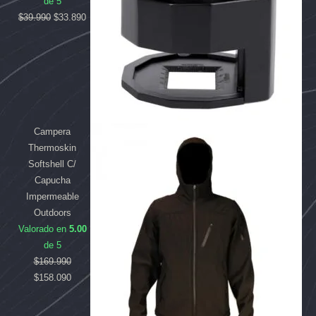
de 5
$
39.990
$
33.890
Campera
Thermoskin
Softshell C/
Capucha
Impermeable
Outdoors
Valorado en
5.00
de 5
$
169.990
$
158.090