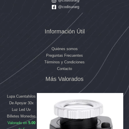
@codisurarg
@codisurarg
Información Útil
Quiénes somos
Preguntas Frecuentes
Términos y Condiciones
Contacto
Más Valorados
El
El
El
El
precio
precio
precio
precio
original
original
actual
actual
Lupa Cuentahilos
era:
era:
es:
es:
De Apoyar 30x
$169.990.
$39.990.
$158.090.
$33.890.
Luz Led Uv
Billetes Monedas
Valorado en
5.00