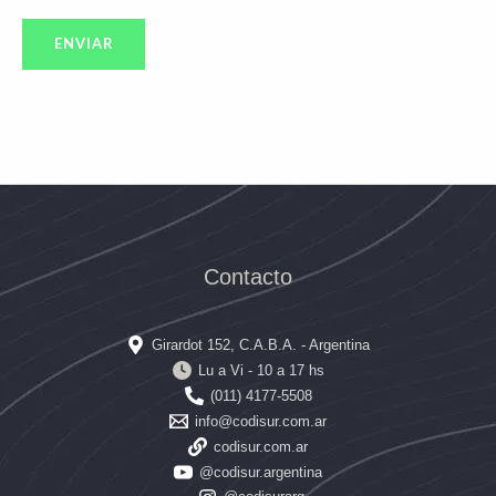
Contacto
Girardot 152, C.A.B.A. - Argentina
Lu a Vi - 10 a 17 hs
(011) 4177-5508
info@codisur.com.ar
codisur.com.ar
@codisur.argentina