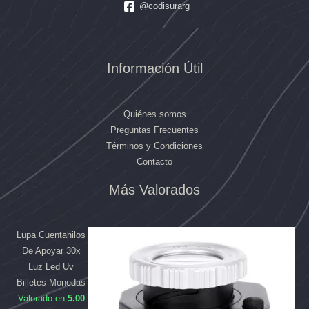
@codisurarg
Información Útil
Quiénes somos
Preguntas Frecuentes
Términos y Condiciones
Contacto
El
El
El
El
Más Valorados
precio
precio
precio
precio
original
original
actual
actual
era:
era:
es:
es:
Lupa Cuentahilos
$169.990.
$39.990.
$158.090.
$33.890.
De Apoyar 30x
Luz Led Uv
Billetes Monedas
Valorado en
5.00