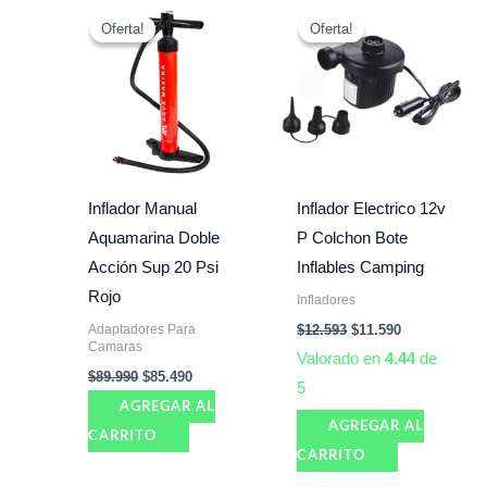
El
El
El
El
precio
precio
precio
precio
Oferta!
Oferta!
Oferta!
Oferta!
original
actual
original
actual
era:
es:
era:
es:
$89.990.
$85.490.
$12.593.
$11.590.
Inflador Manual
Inflador Electrico 12v
Aquamarina Doble
P Colchon Bote
Acción Sup 20 Psi
Inflables Camping
Rojo
Infladores
Adaptadores Para
$
12.593
$
11.590
Camaras
Valorado en
4.44
de
$
89.990
$
85.490
5
AGREGAR AL
AGREGAR AL
CARRITO
CARRITO