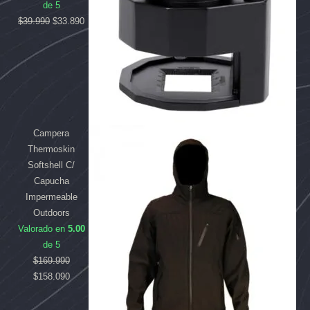
de 5
$
39.990
$
33.890
Campera
Thermoskin
Softshell C/
Capucha
Impermeable
Outdoors
Valorado en
5.00
de 5
$
169.990
$
158.090