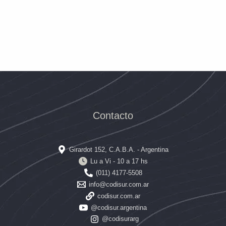
Contacto
Girardot 152, C.A.B.A. - Argentina
Lu a Vi - 10 a 17 hs
(011) 4177-5508
info@codisur.com.ar
codisur.com.ar
@codisur.argentina
@codisurarg