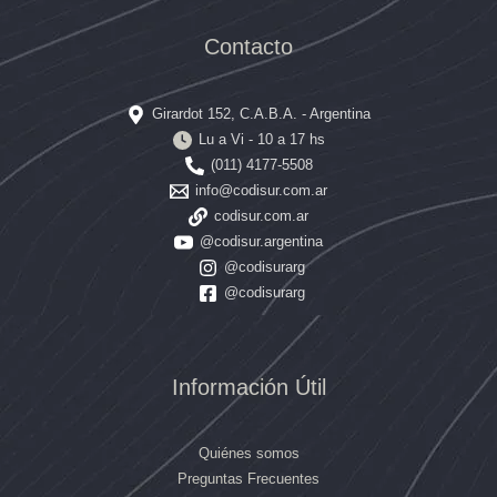
Contacto
Girardot 152, C.A.B.A. - Argentina
Lu a Vi - 10 a 17 hs
(011) 4177-5508
info@codisur.com.ar
codisur.com.ar
@codisur.argentina
@codisurarg
@codisurarg
Información Útil
Quiénes somos
Preguntas Frecuentes