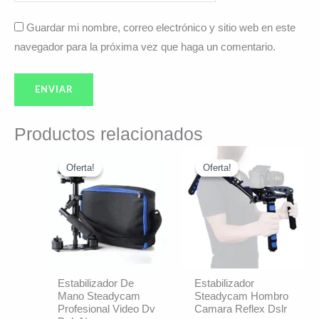
Guardar mi nombre, correo electrónico y sitio web en este
navegador para la próxima vez que haga un comentario.
Productos relacionados
El
El
El
El
precio
precio
precio
precio
Oferta!
Oferta!
Oferta!
Oferta!
original
actual
original
actual
era:
es:
era:
es:
$65.953.
$56.090.
$69.831.
$62.890.
Estabilizador De
Estabilizador
Mano Steadycam
Steadycam Hombro
Profesional Video Dv
Camara Reflex Dslr