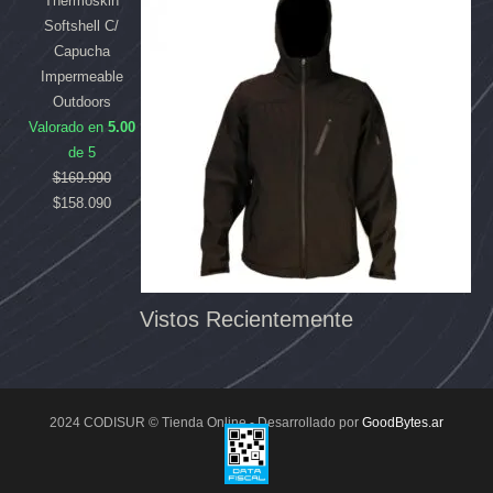
Thermoskin
Softshell C/
Capucha
Impermeable
Outdoors
Valorado en
5.00
de 5
$
169.990
$
158.090
Vistos Recientemente
2024 CODISUR © Tienda Online - Desarrollado por
GoodBytes.ar