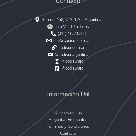
Contacto
Girardot 152, C.A.B.A. - Argentina
Lu a Vi - 10 a 17 hs
(011) 4177-5508
info@codisur.com.ar
codisur.com.ar
@codisur.argentina
@codisurarg
@codisurarg
Información Útil
Quiénes somos
Preguntas Frecuentes
Términos y Condiciones
Contacto