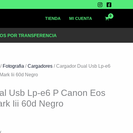
TIENDA
MI CUENTA
OS POR TRANSFERENCIA
.
/
Fotografia
/
Cargadores
/ Cargador Dual Usb Lp-e6
ark Iii 60d Negro
al Usb Lp-e6 P Canon Eos
rk Iii 60d Negro
k