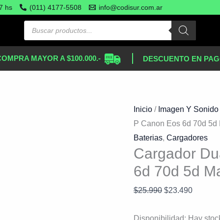
Cargador
El
El
7 hs
(011) 4177-5508
info@codisur.com.ar
Dual
precio
precio
Usb
original
actual
Lp-
era:
es:
COMPRA MAYOR A $100.000.-
DESCUENTO EN PAG
e6
$25.990.
$23.490
P
Canon
Eos
Inicio
/
Imagen Y Sonido
6d
P Canon Eos 6d 70d 5d M
70d
Baterias
,
Cargadores
5d
Cargador Du
Mark
6d 70d 5d Ma
Iii
$
25.990
$
23.490
60d
Negro
Disponibilidad:
Hay stoc