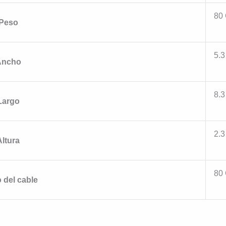
80
Peso
5.
Ancho
8.
Largo
2.
Altura
80
 del cable