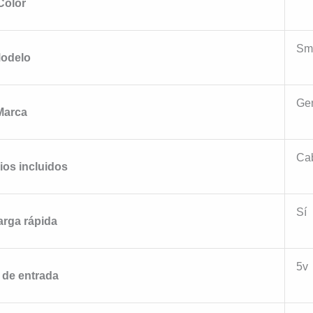
Color
Sma
odelo
Ge
Marca
Ca
os incluidos
Sí
rga rápida
5v
e de entrada