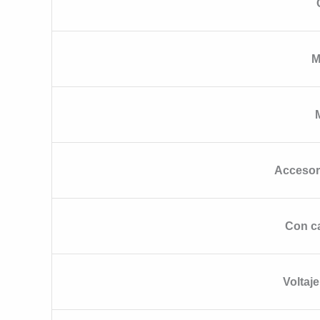
M
Accesori
Con ca
Voltaj