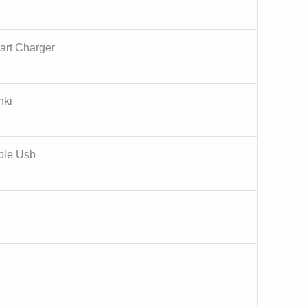
rt Charger
nki
ble Usb