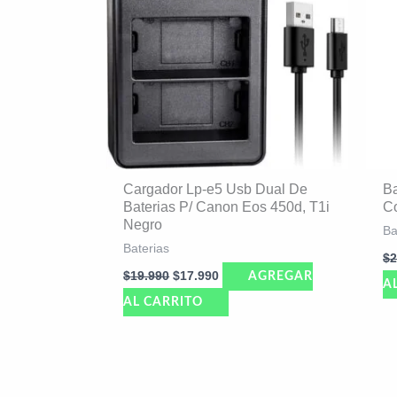
Cargador Lp-e5 Usb Dual De
Ba
Baterias P/ Canon Eos 450d, T1i
Co
Negro
Ba
Baterias
$
2
$
19.990
$
17.990
AGREGAR
A
AL CARRITO