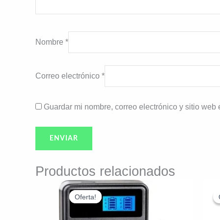
Nombre
*
Correo electrónico
*
Guardar mi nombre, correo electrónico y sitio web
Productos relacionados
El
El
precio
precio
Oferta!
Oferta!
original
actual
era:
es:
$19.990.
$17.990.