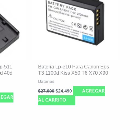
Bp-511
Bateria Lp-e10 Para Canon Eos
d 40d
T3 1100d Kiss X50 T6 X70 X90
Baterias
$
27.000
$
24.490
AGREGAR
REGAR
AL CARRITO