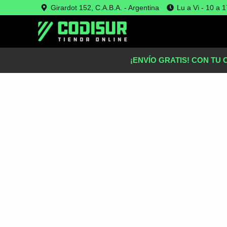
Ir
Girardot 152, C.A.B.A. - Argentina
Lu a Vi - 10 a 1
Oferta!
al
contenido
¡ENVÍO GRATIS! CON TU 