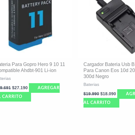
teria Para Gopro Hero 9 10 11
Cargador Bateria Usb 
mpatible Ahdbt-901 Li-ion
Para Canon Eos 10d 20
300d Negro
terias
Baterias
9.691
$
27.190
AGREGAR
$
19.990
$
18.090
AG
L CARRITO
AL CARRITO