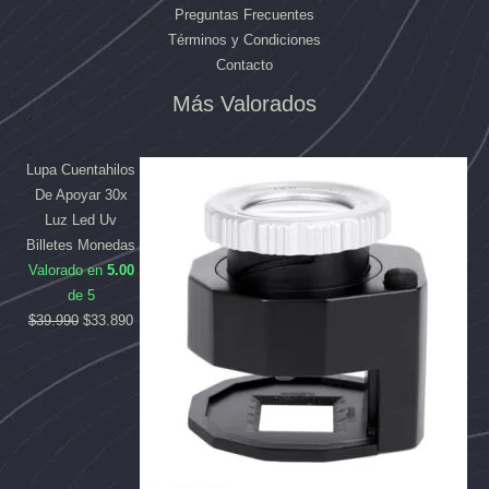
Preguntas Frecuentes
Términos y Condiciones
Contacto
Más Valorados
El
El
El
El
precio
precio
precio
precio
original
original
actual
actual
Lupa Cuentahilos
era:
era:
es:
es:
De Apoyar 30x
$169.990.
$39.990.
$158.090.
$33.890.
Luz Led Uv
Billetes Monedas
Valorado en
5.00
de 5
$
39.990
$
33.890