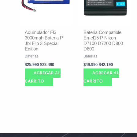
Acumulador Fl3
Bateria Compatible
3000mah Bateria P
En-el15 P Nikon
Jbl Flip 3 Special
D7100 D7200 D800
Edition
D600
Baterias
Baterias
$
25.990
$
23.490
$
49.990
$
42.190
AGREGAR AL
AGREGAR AL
CARRITO
CARRITO