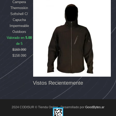
Campera
Thermoskin
Softshell C/
Capucha
Impermeable
Outdoors
Valorado en
5.00
de 5
$
169.990
$
158.090
Vistos Recientemente
2024 CODISUR © Tienda Online - Desarrollado por
GoodBytes.ar