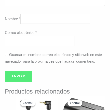
Nombre
*
Correo electrónico
*
Guardar mi nombre, correo electrónico y sitio web en este
navegador para la próxima vez que haga un comentario.
Productos relacionados
El
El
El
El
precio
precio
precio
precio
Oferta!
Oferta!
Oferta!
Oferta!
original
actual
original
actual
era:
es:
era:
es: