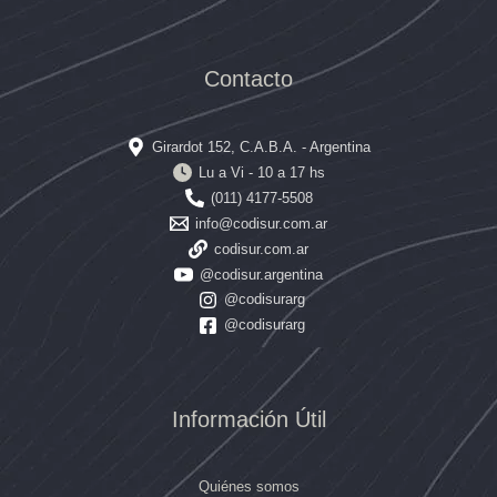
Contacto
Girardot 152, C.A.B.A. - Argentina
Lu a Vi - 10 a 17 hs
(011) 4177-5508
info@codisur.com.ar
codisur.com.ar
@codisur.argentina
@codisurarg
@codisurarg
Información Útil
Quiénes somos