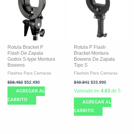
$59.492.
$52.490.
$40.941.
$33.990.
Rotula Bracket P
Rotula P Flash
Flash De Zapata
Bracket Montura
Godox S-type Montura
Bowens De Zapata
Bowens
Tipo S
Flashes Para Camaras
Flashes Para Camaras
$
59.492
$
52.490
$
40.941
$
33.990
Valorado en
4.63
de 5
AGREGAR AL
CARRITO
AGREGAR AL
CARRITO