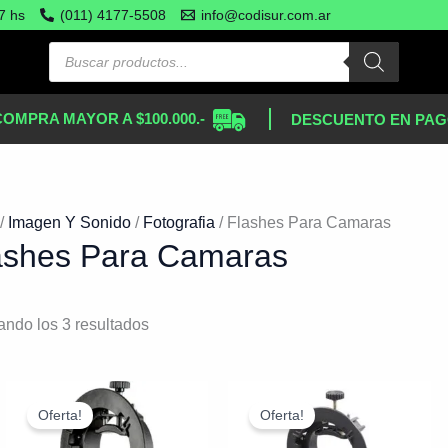
Ordenado
7 hs
(011) 4177-5508
info@codisur.com.ar
por
más
recientes
COMPRA MAYOR A $100.000.-
DESCUENTO EN PAG
/
Imagen Y Sonido
/
Fotografia
/ Flashes Para Camaras
ashes Para Camaras
ando los 3 resultados
El
El
El
El
precio
precio
precio
precio
Oferta!
Oferta!
original
actual
original
actual
era:
es:
era:
es: