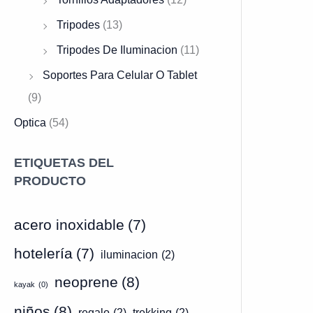
Tripodes
(13)
Tripodes De Iluminacion
(11)
Soportes Para Celular O Tablet
(9)
Optica
(54)
ETIQUETAS DEL
PRODUCTO
acero inoxidable
(7)
hotelería
(7)
iluminacion
(2)
neoprene
(8)
kayak
(0)
niños
(8)
regalo
(2)
trekking
(2)