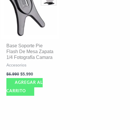
$6.990.
$5.990.
Base Soporte Pie
Flash De Mesa Zapata
1/4 Fotografía Camara
Accesorios
$
6.990
$
5.990
AGREGAR AL
CARRITO