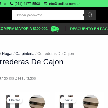
Ordenado
7 hs
(011) 4177-5508
info@codisur.com.ar
por
más
recientes
COMPRA MAYOR A $100.000.-
DESCUENTO EN PAG
/
Hogar
/
Carpinteria
/ Correderas De Cajon
rrederas De Cajon
ando los 2 resultados
El
El
El
El
precio
precio
precio
precio
Oferta!
Oferta!
original
actual
original
actual
era:
es:
era:
es: