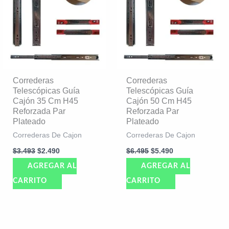
$3.493.
$2.490.
$6.495.
$5.490.
Correderas
Correderas
Telescópicas Guía
Telescópicas Guía
Cajón 35 Cm H45
Cajón 50 Cm H45
Reforzada Par
Reforzada Par
Plateado
Plateado
Correderas De Cajon
Correderas De Cajon
$
3.493
$
2.490
$
6.495
$
5.490
AGREGAR AL
AGREGAR AL
CARRITO
CARRITO