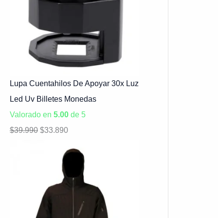
Lupa Cuentahilos De Apoyar 30x Luz
Led Uv Billetes Monedas
Valorado en
5.00
de 5
$
39.990
$
33.890