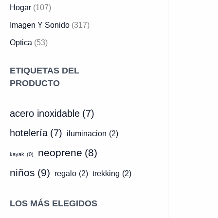
.
Hogar
(107)
Imagen Y Sonido
(317)
Optica
(53)
ETIQUETAS DEL
PRODUCTO
acero inoxidable
(7)
hotelería
(7)
iluminacion
(2)
neoprene
(8)
kayak
(0)
niños
(9)
regalo
(2)
trekking
(2)
LOS MÁS ELEGIDOS