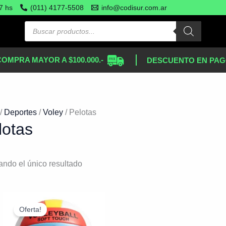
7 hs
(011) 4177-5508
info@codisur.com.ar
COMPRA MAYOR A $100.000.-
DESCUENTO EN PAG
/
Deportes
/
Voley
/ Pelotas
lotas
ando el único resultado
El
El
precio
precio
Oferta!
original
actual
era:
es: