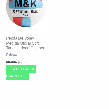
$9.995.
$8.990.
Pelota De Voley
Medida Oficial Soft
Touch Indoor/ Outdoor
Pelotas
$
9.995
$
8.990
AGREGAR AL
CARRITO