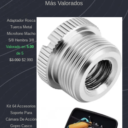
Más Valorados
El
El
El
El
precio
precio
precio
precio
original
original
actual
actual
Adaptador Rosca
era:
era:
es:
es:
Tuerca Metal
$3.990.
$84.992.
$2.990.
$80.790.
Microfono Macho
5/8 Hembra 3/8
Valorado en
5.00
de 5
$
3.990
$
2.990
Kit 64 Accesorios
Soporte Para
Cámara De Acción
Gopro Casco