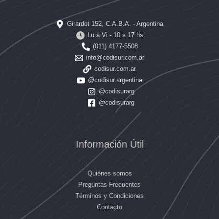
Girardot 152, C.A.B.A. - Argentina
Lu a Vi - 10 a 17 hs
(011) 4177-5508
info@codisur.com.ar
codisur.com.ar
@codisur.argentina
@codisurarg
@codisurarg
Información Útil
Quiénes somos
Preguntas Frecuentes
Términos y Condiciones
Contacto