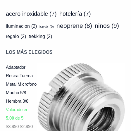
acero inoxidable
(7)
hotelería
(7)
neoprene
(8)
niños
(9)
iluminacion
(2)
kayak
(0)
regalo
(2)
trekking
(2)
LOS MÁS ELEGIDOS
Adaptador
Rosca Tuerca
Metal Microfono
Macho 5/8
Hembra 3/8
Valorado en
5.00
de 5
$
3.990
$
2.990